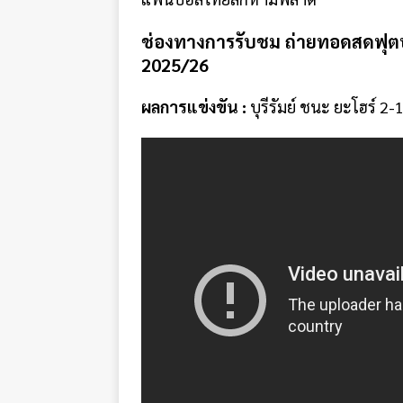
ช่องทางการรับชม ถ่ายทอดสดฟุต
2025/26
ผลการแข่งขัน :
บุรีรัมย์ ชนะ ยะโฮร์ 2-