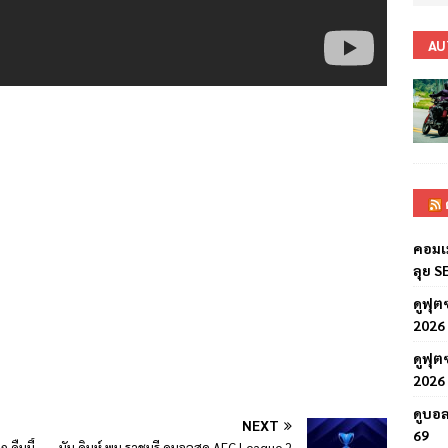
AU
คอมเ
ลุย S
ดูฟุต
2026 
ดูฟุ
2026 
ดูบอล
NEXT
69
 คืนนี้
นัม ดินห์ พบ ราชบุรี ดูบอลสด AFC League 2