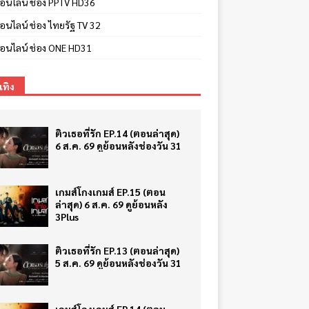
ีออนไลน์ ช่อง PPTV HD36
ออนไลน์ ช่อง ไทยรัฐ TV 32
ีออนไลน์ ช่อง ONE HD31
เทิง
ติวเธอที่รัก EP.14 (ตอนล่าสุด)
6 ส.ค. 69 ดูย้อนหลังช่องวัน 31
เกมส์โกงเกมส์ EP.15 (ตอน
ล่าสุด) 6 ส.ค. 69 ดูย้อนหลัง
3Plus
ติวเธอที่รัก EP.13 (ตอนล่าสุด)
5 ส.ค. 69 ดูย้อนหลังช่องวัน 31