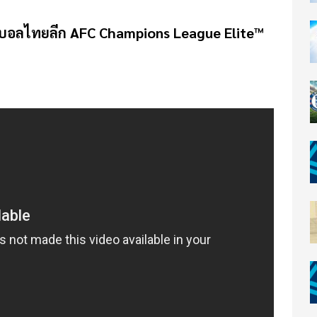
บอลไทยลีก AFC Champions League Elite™
1