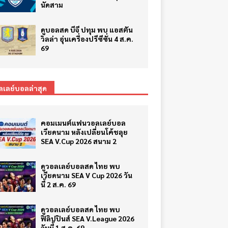
นัดสาม
ดูบอลสด บีจี ปทุม พบ แอสตัน
วิลล่า อุ่นเครื่องปรีซีซั่น 4 ส.ค.
69
ลเลย์บอลล่าสุด
คอมเมนต์แฟนวอลเลย์บอล
เวียดนาม หลังเปลี่ยนโค้ชลุย
SEA V.Cup 2026 สนาม 2
ดูวอลเลย์บอลสด ไทย พบ
เวียดนาม SEA V Cup 2026 วัน
นี้ 2 ส.ค. 69
ดูวอลเลย์บอลสด ไทย พบ
ฟิลิปปินส์ SEA V.League 2026
วันนี้ 1 ส.ค. 69