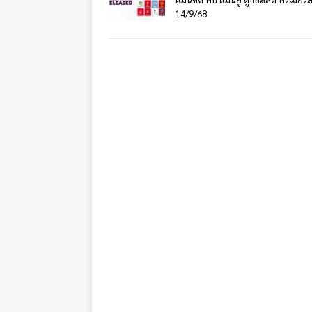
14/9/68