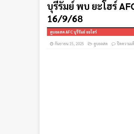
บุรีรัมย์ พบ ยะโฮร์ AF
16/9/68
ดูบอลสด AFC บุรีรัมย์ ยะโฮร์
กันยายน 15, 2025
ดูบอลสด
ปิดความเห