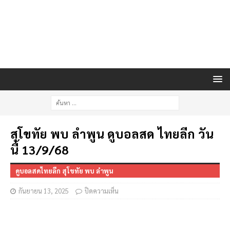
สุโขทัย พบ ลำพูน ดูบอลสด ไทยลีก วัน
นี้ 13/9/68
ดูบอลสดไทยลีก สุโขทัย พบ ลำพูน
กันยายน 13, 2025
ปิดความเห็น