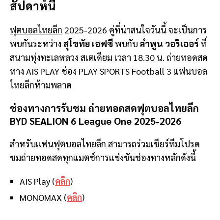
สัปดาห์นี้
ฟุตบอลไทยลีก
2025-2026 คู่ที่น่าสนใจวันนี้ จะเป็นการ
พบกันระหว่าง
สุโขทัย เอฟซี
พบกับ
ลำพูน วอริเออร์
ที่
สนามทุ่งทะเลหลวง สเตเดียม เวลา 18.30 น. ถ่ายทอดสด
ทาง AIS PLAY ช่อง PLAY SPORTS Football 3 แฟนบอล
ไทยลีกห้ามพลาด
ช่องทางการรับชม ถ่ายทอดสดฟุตบอลไทยลีก
BYD SEALION 6 League One 2025-2026
สำหรับแฟนฟุตบอลไทยลีก สามารถร่วมเชียร์ทีมโปรด
ชมถ่ายทอดสดทุกแมตช์การแข่งขันช่องทางหลักดังนี้
AIS Play (
คลิก
)
MONOMAX (
คลิก
)