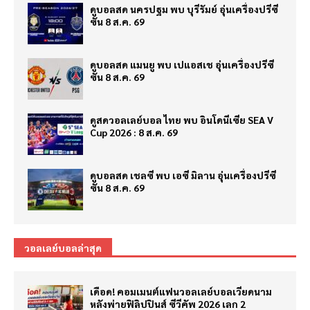
ดูบอลสด นครปฐม พบ บุรีรัมย์ อุ่นเครื่องปรีซี
ซั่น 8 ส.ค. 69
ดูบอลสด แมนยู พบ เปแอสเช อุ่นเครื่องปรีซี
ซั่น 8 ส.ค. 69
ดูสดวอลเลย์บอล ไทย พบ อินโดนีเซีย SEA V
Cup 2026 : 8 ส.ค. 69
ดูบอลสด เชลซี พบ เอซี มิลาน อุ่นเครื่องปรีซี
ซั่น 8 ส.ค. 69
วอลเลย์บอลล่าสุด
เดือด! คอมเมนต์แฟนวอลเลย์บอลเวียดนาม
หลังพ่ายฟิลิปปินส์ ซีวีคัพ 2026 เลก 2