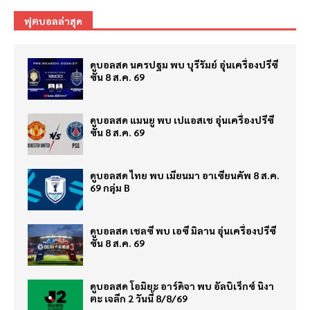
ฟุตบอลล่าสุด
ดูบอลสด นครปฐม พบ บุรีรัมย์ อุ่นเครื่องปรีซี
ซั่น 8 ส.ค. 69
ดูบอลสด แมนยู พบ เปแอสเช อุ่นเครื่องปรีซี
ซั่น 8 ส.ค. 69
ดูบอลสด ไทย พบ เมียนมา อาเซียนคัพ 8 ส.ค.
69 กลุ่ม B
ดูบอลสด เชลซี พบ เอซี มิลาน อุ่นเครื่องปรีซี
ซั่น 8 ส.ค. 69
ดูบอลสด โอมิยะ อาร์ดิจา พบ อัลบิเร็กซ์ นิงา
ตะ เจลีก 2 วันนี้ 8/8/69