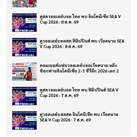
ดูสดวอลเลย์บอล ไทย พบ อินโดนีเซีย SEA V
Cup 2026 : 8 ส.ค. 69
ดูวอลเลย์บอลสด ฟิลิปปินส์ พบ เวียดนาม SEA
V Cup 2026 : 8 ส.ค. 69
คอมเมนต์แฟนวอลเลย์บอลเวียดนาม หลัง
ช็อกพ่ายอินโดนีเซีย 2-3 ซีวีลีก 2026 เลก 2
ดูสดวอลเลย์บอล ไทย พบ ฟิลิปปินส์ SEA V
Cup 2026 : 7 ส.ค. 69
ดูวอลเลย์บอลสด อินโดนีเซีย พบ เวียดนาม
SEA V Cup 2026 : 7 ส.ค. 69