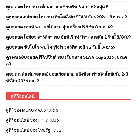
ดูบอลสด ไทย พบ เมียนมา อาเซียนคัพ 8 ส.ค. 69 กลุ่ม B
ดูสดวอลเลย์บอล ไทย พบ อินโดนีเซีย SEA V Cup 2026 : 8 ส.ค. 69
ดูบอลสด เชลซี พบ เอซี มิลาน อุ่นเครื่องปรีซีซั่น 8 ส.ค. 69
ดูบอลสด โอมิยะ อาร์ดิจา พบ อัลบิเร็กซ์ นิงาตะ เจลีก 2 วันนี้ 8/8/69
ดูบอลสด ซัปโปโร พบ โตกุชิม่า วอร์ทิส เจลีก 2 วันนี้ 8/8/69
ดูวอลเลย์บอลสด ฟิลิปปินส์ พบ เวียดนาม SEA V Cup 2026 : 8 ส.ค.
69
คอมเมนต์แฟนวอลเลย์บอลเวียดนาม หลังช็อกพ่ายอินโดนีเซีย 2-3
ซีวีลีก 2026 เลก 2
ดูทีวีออนไลน์
ดูทีวีช่อง MONOMAX SPORTS
ดูทีวีออนไลน์ ช่อง PPTV HD36
ดูทีวีออนไลน์ ช่อง ไทยรัฐ TV 32