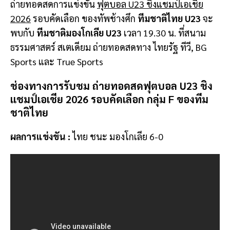
ถ่ายทอดสดการแข่งขัน
ฟุตบอล U23 ชิงแชมป์เอเชีย
2026
รอบคัดเลือก ของทัพช้างศึก
ทีมชาติไทย U23
จะ
พบกับ
ทีมชาติมองโกเลีย U23
เวลา 19.30 น. ที่สนาม
ธรรมศาสตร์ สเตเดียม ถ่ายทอดสดทาง ไทยรัฐ ทีวี, BG
Sports และ True Sports
ช่องทางการรับชม ถ่ายทอดสดฟุตบอล U23 ชิง
แชมป์เอเชีย 2026 รอบคัดเลือก กลุ่ม F ของทีม
ชาติไทย
ผลการแข่งขัน :
ไทย ชนะ มองโกเลีย 6-0