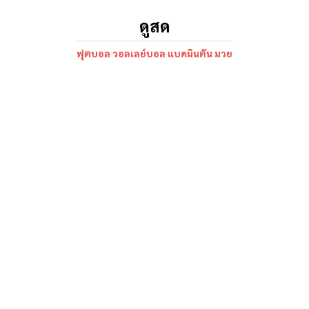
ดูสด
ฟุตบอล วอลเลย์บอล แบดมินตัน มวย