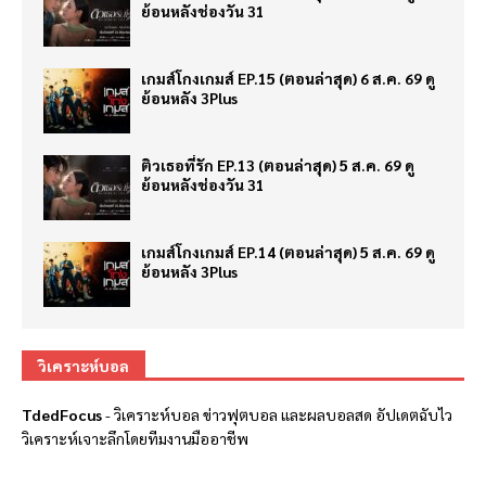
ย้อนหลังช่องวัน 31
เกมส์โกงเกมส์ EP.15 (ตอนล่าสุด) 6 ส.ค. 69 ดู
ย้อนหลัง 3Plus
ติวเธอที่รัก EP.13 (ตอนล่าสุด) 5 ส.ค. 69 ดู
ย้อนหลังช่องวัน 31
เกมส์โกงเกมส์ EP.14 (ตอนล่าสุด) 5 ส.ค. 69 ดู
ย้อนหลัง 3Plus
วิเคราะห์บอล
TdedFocus
-
วิเคราะห์บอล
ข่าวฟุตบอล และผลบอลสด อัปเดตฉับไว
วิเคราะห์เจาะลึกโดยทีมงานมืออาชีพ