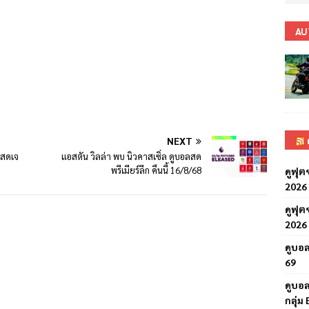
AU
NEXT
ลสดเจ
แอสตัน วิลล่า พบ นิวคาสเซิ่ล ดูบอลสด
พรีเมียร์ลีก คืนนี้ 16/8/68
ดูฟุต
2026 
ดูฟุ
2026 
ดูบอล
69
ดูบอล
กลุ่ม