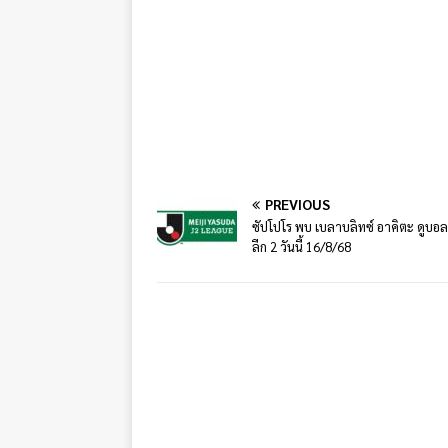
PREVIOUS
ซัปโปโร พบ เบลาบลิทซ์ อาคิตะ ดูบอ
ลีก 2 วันนี้ 16/8/68