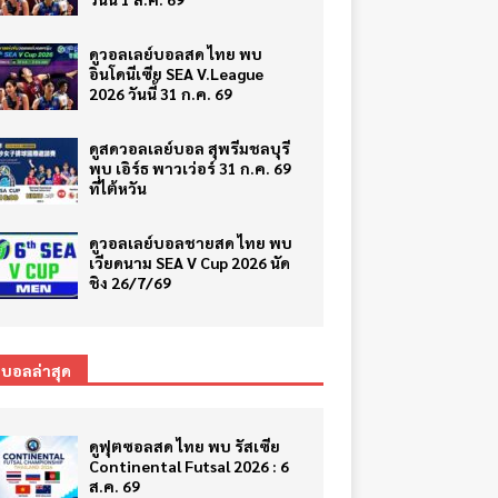
ดูวอลเลย์บอลสด ไทย พบ
อินโดนีเซีย SEA V.League
2026 วันนี้ 31 ก.ค. 69
ดูสดวอลเลย์บอล สุพรีมชลบุรี
พบ เอิร์ธ พาวเว่อร์ 31 ก.ค. 69
ที่ไต้หวัน
ดูวอลเลย์บอลชายสด ไทย พบ
เวียดนาม SEA V Cup 2026 นัด
ชิง 26/7/69
ตบอลล่าสุด
ดูฟุตซอลสด ไทย พบ รัสเซีย
Continental Futsal 2026 : 6
ส.ค. 69