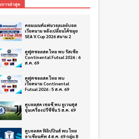
ยการล่าสุด
คอมเมนต์แฟนวอลเลย์บอล
เวียดนาม หลังเปลี่ยนโค้ชลุย
SEA V.Cup 2026 สนาม 2
ดูฟุตซอลสด ไทย พบ รัสเซีย
Continental Futsal 2026 : 6
ส.ค. 69
ดูฟุตซอลสด ไทย พบ
เวียดนาม Continental
Futsal 2026 : 5 ส.ค. 69
ดูบอลสด เชลซี พบ ยูเวนตุส
อุ่นเครื่องปรีซีซั่น 5 ส.ค. 69
ดูบอลสด ฟิลิปปินส์ พบ ไทย
อาเซียนคัพ 4 ส.ค. 69 กลุ่ม B