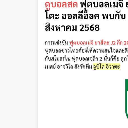
ดูบอลสด
ฟุตบอลเมจิ ย
โตะ ฮอลลีฮ็อค พบกับ จู
สิงหาคม 2568
การแข่งขัน
ฟุตบอลเมจิ ยาสึดะ J2 ลีก 
ฟุตบอลชาวไทยต้องให้ความสนใจและติด
กับสโมสรใน ฟุตบอลเจลีก 2 นั่นก็คือ สุ
เมศย์ อาจวิไล สังกัดทีม
จูบิโล่ อิวาตะ