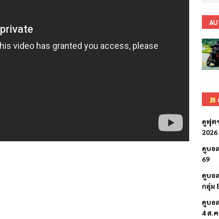
AU
ดูฟุ
2026 
ดูบอล
69
ดูบอล
กลุ่ม
ดูบอล
4 ส.ค