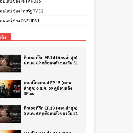
ีออนไลน์ ช่อง PPTV HD36
ออนไลน์ ช่อง ไทยรัฐ TV 32
ีออนไลน์ ช่อง ONE HD31
เทิง
ติวเธอที่รัก EP.14 (ตอนล่าสุด)
6 ส.ค. 69 ดูย้อนหลังช่องวัน 31
เกมส์โกงเกมส์ EP.15 (ตอน
ล่าสุด) 6 ส.ค. 69 ดูย้อนหลัง
3Plus
ติวเธอที่รัก EP.13 (ตอนล่าสุด)
5 ส.ค. 69 ดูย้อนหลังช่องวัน 31