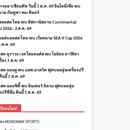
รมอาเซียนคัพ วันนี้ 3 ส.ค. 69 อินโดนีเซีย พบ
นาม กัมพูชา พบ ติมอร์
ตซอลสด ไทย พบ อัฟกานิสถาน Continental
l 2026 : 2 ส.ค. 69
ลเลย์บอลสด ไทย พบ เวียดนาม SEA V Cup 2026
 2 ส.ค. 69
สด อุราวะ เรด ไดมอนด์ส พบ โอมิยะ อาร์ดิจา
รื่อง 1 ส.ค. 69
สด แมนยู พบ แอต.มาดริด ฟุตบอลอุ่นเครื่องปรี
 คืนนี้ 1 ส.ค. 69
สด แมนซิตี้ พบ อินเตอร์ มิลาน ฟุตบอลอุ่น
งปรีซีซั่น คืนนี้ 1 ส.ค. 69
ีวีออนไลน์
ีช่อง MONOMAX SPORTS