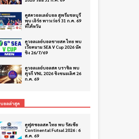
ดูสดวอลเลย์บอล สุพรีมชลบุรี
พบ เอิร์ธ พาวเว่อร์ 31 ก.ค. 69
ที่ไต้หวัน
ดูวอลเลย์บอลชายสด ไทย พบ
เวียดนาม SEA V Cup 2026 นัด
ชิง 26/7/69
ดูวอลเลย์บอลสด บราซิล พบ
ตุรกี VNL 2026 ชิงชนะเลิศ 26
ก.ค. 69
ตบอลล่าสุด
ดูฟุตซอลสด ไทย พบ รัสเซีย
Continental Futsal 2026 : 6
ส.ค. 69