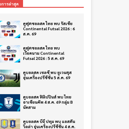
ยการล่าสุด
ดูฟุตซอลสด ไทย พบ รัสเซีย
Continental Futsal 2026 : 6
ส.ค. 69
ดูฟุตซอลสด ไทย พบ
เวียดนาม Continental
Futsal 2026 : 5 ส.ค. 69
ดูบอลสด เชลซี พบ ยูเวนตุส
อุ่นเครื่องปรีซีซั่น 5 ส.ค. 69
ดูบอลสด ฟิลิปปินส์ พบ ไทย
อาเซียนคัพ 4 ส.ค. 69 กลุ่ม B
นัดสาม
ดูบอลสด บีจี ปทุม พบ แอสตัน
วิลล่า อุ่นเครื่องปรีซีซั่น 4 ส.ค.