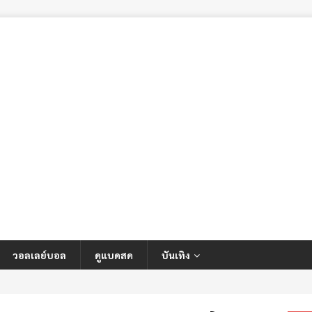
วอลเลย์บอล
ดูแบดสด
บันเทิง