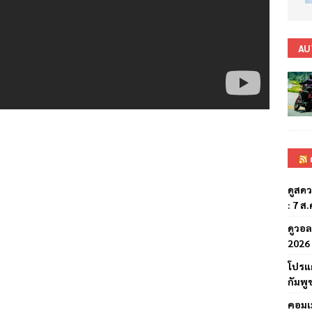
AU
ดูสดว
: 7 ส.
ดูวอล
2026 
โปรแก
กัมพู
คอมเ