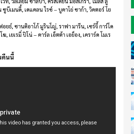
วท์, วิลเลี่ยม ซาลีบา, คริสเตียน มอสเกร่า, ไมล์ส ลู
น ซูบีเมนดี้, เดแคลน ไรซ์ – บูคาโย่ ซาก้า, วิคตอร์ โย
 ฟอยธ์, ซานติอาโก้ มูรินโญ่, ราฟา มารีน, เซร์จี้ การ์โด
รโฆ, เยเรมี่ ปิโน่ – คาร์ล เอ็ตต้า เอย็อง, เคราร์ด โมเร
คืนนี้