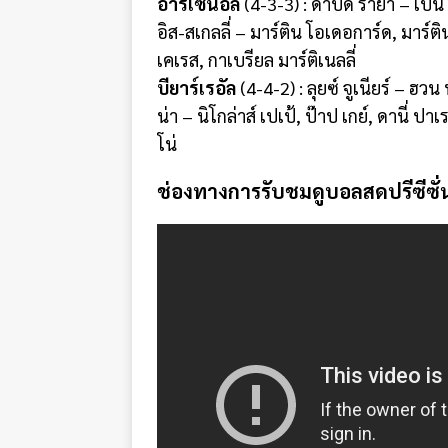
อาร์เซน่อล
(4-3-3) : ดาบิด ราย่า – เบน ไ
อิส-สเกลลี่ – มาร์ติน โอเดอการ์ด, มาร์ติ
เคเรส, กาเบรียล มาร์ติเนลลี่
บียาร์เรอัล
(4-4-2) : ลุยซ์ จูเนียร์ – ฮวน
น่า – นิโกล่าส์ เปเป้, ป๊าป เกย์, ดานี่ ปาเ
โน่
ช่องทางการรับชมดูบอลสดปรีซีซั่น