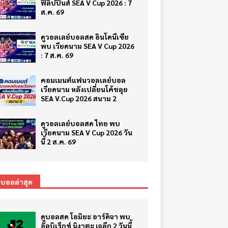
ฟิลิปปินส์ SEA V Cup 2026 : 7
ส.ค. 69
ดูวอลเลย์บอลสด อินโดนีเซีย
พบ เวียดนาม SEA V Cup 2026
: 7 ส.ค. 69
คอมเมนต์แฟนวอลเลย์บอล
เวียดนาม หลังเปลี่ยนโค้ชลุย
SEA V.Cup 2026 สนาม 2
ดูวอลเลย์บอลสด ไทย พบ
เวียดนาม SEA V Cup 2026 วัน
นี้ 2 ส.ค. 69
ตบอลล่าสุด
ดูบอลสด โอมิยะ อาร์ดิจา พบ
อัลบิเร็กซ์ นิงาตะ เจลีก 2 วันนี้