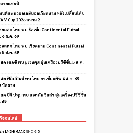
พลาดแชมป์
มนต์แฟนวอลเลย์บอลเวียดนาม หลังเปลี่ยนโค้ช
EA V.Cup 2026 สนาม 2
ซอลสด ไทย พบ รัสเซีย Continental Futsal
: 6 ส.ค. 69
ตซอลสด ไทย พบ เวียดนาม Continental Futsal
: 5 ส.ค. 69
สด เชลซี พบ ยูเวนตุส อุ่นเครื่องปรีซีซั่น 5 ส.ค.
สด ฟิลิปปินส์ พบ ไทย อาเซียนคัพ 4 ส.ค. 69
 B นัดสาม
สด บีจี ปทุม พบ แอสตัน วิลล่า อุ่นเครื่องปรีซีซั่น
. 69
ีวีออนไลน์
ีช่อง MONOMAX SPORTS