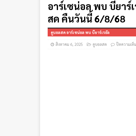
อาร์เซน่อล พบ บียาร์เ
สด คืนวันนี้ 6/8/68
ดูบอลสด อาร์เซน่อล พบ บียาร์เรอัล
สิงหาคม 6, 2025
ดูบอลสด
ปิดความเห็