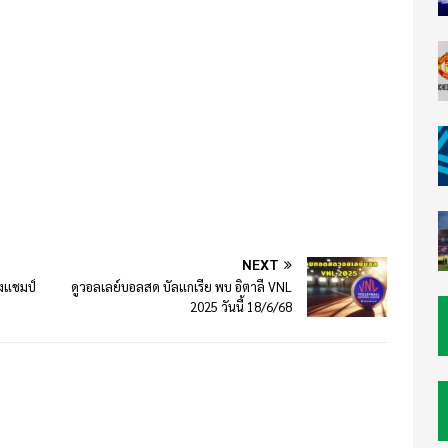
NEXT
ิงแชมป์
ดูวอลเลย์บอลสด บัลแกเรีย พบ อิตาลี VNL
2025 วันนี้ 18/6/68