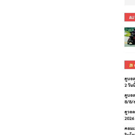
AU
ดูบอล
2 วันน
ดูบอล
8/8/
ดูวอล
2026 
คอมเ
อินโด