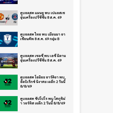
ดูบอลสด แมนยู พบ เปแอสเช
อุ่นเครื่องปรีซีซั่น 8 ส.ค. 69
ดูบอลสด ไทย พบ เมียนมา อา
เซียนคัพ 8 ส.ค. 69 กลุ่ม B
ดูบอลสด เชลซี พบ เอซี มิลาน
อุ่นเครื่องปรีซีซั่น 8 ส.ค. 69
ดูบอลสด โอมิยะ อาร์ดิจา พบ
อัลบิเร็กซ์ นิงาตะ เจลีก 2 วันนี้
8/8/69
ดูบอลสด ซัปโปโร พบ โตกุชิม่
า วอร์ทิส เจลีก 2 วันนี้ 8/8/69