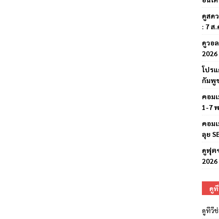
ดูสดว
: 7 ส.
ดูวอล
2026 
โปรแก
กัมพู
คอมเ
1-7 
คอมเ
ลุย S
ดูฟุต
2026 
ดูท
ดูทีว