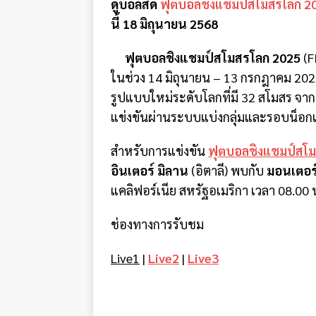
ดูบอลสด
ฟุตบอลชิงแชมป์สโมสรโลก 2
นี้ 18 มิถุนายน 2568
ฟุตบอลชิงแชมป์สโมสรโลก 2025
(F
ในช่วง 14 มิถุนายน – 13 กรกฎาคม 2025 
รูปแบบใหม่ระดับโลกที่มี 32 สโมสร จาก 
แข่งขันผ่านระบบแบ่งกลุ่มและรอบน็อ
สำหรับการแข่งขัน
ฟุตบอลชิงแชมป์สโ
อินเตอร์ มิลาน
(อิตาลี) พบกับ
มอนเตอร์
แคลิฟอร์เนีย สหรัฐอเมริกา เวลา 08.
ช่องทางการรับชม
Live1
|
Live2
|
Live3