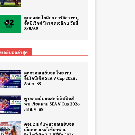
ดูบอลสด โอมิยะ อาร์ดิจา พบ
อัลบิเร็กซ์ นิงาตะ เจลีก 2 วันนี้
8/8/69
ลเลย์บอลล่าสุด
ดูสดวอลเลย์บอล ไทย พบ
อินโดนีเซีย SEA V Cup 2026 :
8 ส.ค. 69
ดูวอลเลย์บอลสด ฟิลิปปินส์
พบ เวียดนาม SEA V Cup 2026
: 8 ส.ค. 69
คอมเมนต์แฟนวอลเลย์บอล
เวียดนาม หลังช็อกพ่าย
อินโดนีเซีย 2-3 ซีวีลีก 2026