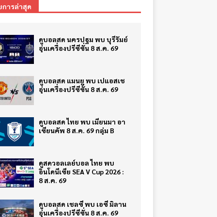
ยการล่าสุด
ดูบอลสด นครปฐม พบ บุรีรัมย์
อุ่นเครื่องปรีซีซั่น 8 ส.ค. 69
ดูบอลสด แมนยู พบ เปแอสเช
อุ่นเครื่องปรีซีซั่น 8 ส.ค. 69
ดูบอลสด ไทย พบ เมียนมา อา
เซียนคัพ 8 ส.ค. 69 กลุ่ม B
ดูสดวอลเลย์บอล ไทย พบ
อินโดนีเซีย SEA V Cup 2026 :
8 ส.ค. 69
ดูบอลสด เชลซี พบ เอซี มิลาน
อุ่นเครื่องปรีซีซั่น 8 ส.ค. 69