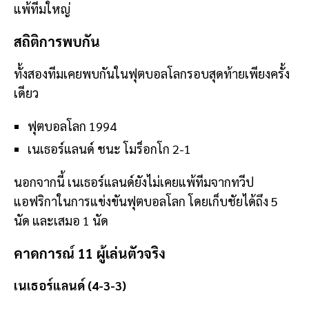
แพ้ทีมใหญ่
สถิติการพบกัน
ทั้งสองทีมเคยพบกันในฟุตบอลโลกรอบสุดท้ายเพียงครั้ง
เดียว
ฟุตบอลโลก 1994
เนเธอร์แลนด์ ชนะ โมร็อกโก 2-1
นอกจากนี้ เนเธอร์แลนด์ยังไม่เคยแพ้ทีมจากทวีป
แอฟริกาในการแข่งขันฟุตบอลโลก โดยเก็บชัยได้ถึง 5
นัด และเสมอ 1 นัด
คาดการณ์ 11 ผู้เล่นตัวจริง
เนเธอร์แลนด์ (4-3-3)