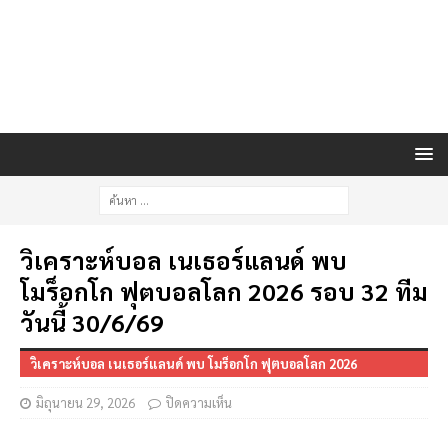
วิเคราะห์บอล เนเธอร์แลนด์ พบ
โมร็อกโก ฟุตบอลโลก 2026 รอบ 32 ทีม
วันนี้ 30/6/69
วิเคราะห์บอล เนเธอร์แลนด์ พบ โมร็อกโก ฟุตบอลโลก 2026
มิถุนายน 29, 2026
ปิดความเห็น