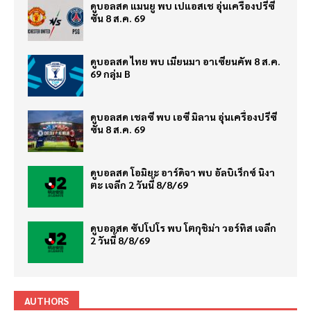
ดูบอลสด แมนยู พบ เปแอสเช อุ่นเครื่องปรีซี
ซั่น 8 ส.ค. 69
ดูบอลสด ไทย พบ เมียนมา อาเซียนคัพ 8 ส.ค.
69 กลุ่ม B
ดูบอลสด เชลซี พบ เอซี มิลาน อุ่นเครื่องปรีซี
ซั่น 8 ส.ค. 69
ดูบอลสด โอมิยะ อาร์ดิจา พบ อัลบิเร็กซ์ นิงา
ตะ เจลีก 2 วันนี้ 8/8/69
ดูบอลสด ซัปโปโร พบ โตกุชิม่า วอร์ทิส เจลีก
2 วันนี้ 8/8/69
AUTHORS