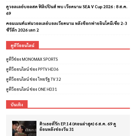
ดูวอลเลย์บอลสด ฟิลิปปินส์ พบ เวียดนาม SEA V Cup 2026 : 8 ส.ค.
69
คอมเมนต์แฟนวอลเลย์บอลเวียดนาม หลังช็อกพ่ายอินโดนีเซีย 2-3
ซีวีลีก 2026 เลก 2
ดูทีวีออนไลน์
ดูทีวีช่อง MONOMAX SPORTS
ดูทีวีออนไลน์ ช่อง PPTV HD36
ดูทีวีออนไลน์ ช่อง ไทยรัฐ TV 32
ดูทีวีออนไลน์ ช่อง ONE HD31
บันเทิง
ติวเธอที่รัก EP.14 (ตอนล่าสุด) 6 ส.ค. 69 ดู
ย้อนหลังช่องวัน 31