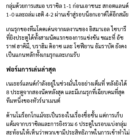
กลุ่มด้วยการเสมอ บราซิล 1-1 ก่อนเอาชนะ สกอตแลนด์
1-0 และถล่ม เฮติ 4-2 ผ่านเข้าสู่รอบน็อกเอาต์ได้อีกสมัย
เกมรุกของทีมโดดเด่นจากผลงานของ อิสมาเอล ไซบารี
ที่ยิงประตูได้ทั้งสามนัดแรกของการแข่งขัน ขณะที่ อัช
ราฟ ฮาคิมี, บราฮิม ดิอาซ และ โซฟียาน อัมราบัต ยังคง
เป็นแกนหลักทั้งเกมรุกและเกมรับ
ฟอร์มการเล่นล่าสุด
เนเธอร์แลนด์กำลังอยู่ในช่วงมั่นใจอย่างเต็มที่ หลังยิงได้
8 ประตูจากสองนัดหลังสุด และมีเกมรุกที่เฉียบคมที่สุด
ทีมหนึ่งของทัวร์นาเมนต์
ด้านโมร็อกโกแม้จะเป็นรองในเรื่องชื่อชั้น แต่การเก็บ
แต้มจากบราซิลและการยิงรวม 6 ประตูในรอบแบ่งกลุ่ม
สะท้อนให้เห็นว่าพวกเขามีประสิทธิภาพในการเข้าทำไม่