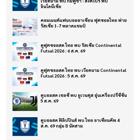
เวียดนาม พบ กัมพูชา : สิงคโปร์ พบ
อินโดนีเซีย
คอมเมนต์แฟนบอลอาเซียน ฟุตซอลไทย พ่าย
รัสเซีย 1-7 พลาดแชมป์
ดูฟุตซอลสด ไทย พบ รัสเซีย Continental
Futsal 2026 : 6 ส.ค. 69
ดูฟุตซอลสด ไทย พบ เวียดนาม Continental
Futsal 2026 : 5 ส.ค. 69
ดูบอลสด เชลซี พบ ยูเวนตุส อุ่นเครื่องปรีซีซั่น
5 ส.ค. 69
ดูบอลสด ฟิลิปปินส์ พบ ไทย อาเซียนคัพ 4
ส.ค. 69 กลุ่ม B นัดสาม