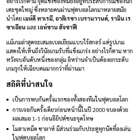
อย่างไรก็ตาม จุดแข็งของทีมยังอยู่ที่ประสบการณ์ของนัก
เตะชุดใหญ่ ซึ่งหลายคนผ่านฟุตบอลโลกมาหลายสมัย
นำโดย
เมห์ดี ทาเรมี
,
อาลิเรซา เบรานวานด์
,
รามิน เร
ซาเอียน
และ
เอห์ซาน ฮัจซาฟี
แม้เกมล่าสุดจะเสมอเบลเยียมแบบไร้สกอร์ แต่รูปเกม
แสดงให้เห็นถึงวินัยเกมรับที่แข็งแกร่ง อย่างไรก็ตาม หาก
หวังจบอันดับหนึ่งของกลุ่ม อิหร่านจำเป็นต้องยกระดับ
เกมรุกให้เฉียบคมมากกว่าที่ผ่านมา
สถิติที่น่าสนใจ
เป็นการพบกันครั้งแรกของทั้งสองทีมในฟุตบอลโลก
การเจอกันครั้งเดียวก่อนหน้านี้ในปี 2000 จบลงด้วย
ผลเสมอ 1-1 ก่อนอียิปต์ชนะจุดโทษ
โมฮาเหม็ด ซาลาห์ มีส่วนร่วมกับประตูทุกนัดที่ลงเล่น
ในฟุตบอลโลก