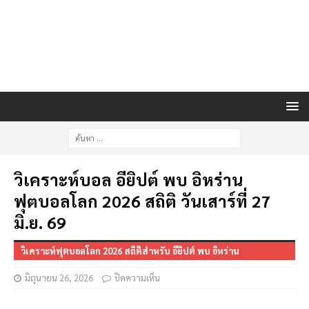
วิเคราะห์บอล อียิปต์ พบ อิหร่าน
ฟุตบอลโลก 2026 สถิติ วันเสาร์ที่ 27
มิ.ย. 69
วิเคราะห์ฟุตบอลโลก 2026 สถิติสำหรับ อียิปต์ พบ อิหร่าน
มิถุนายน 26, 2026
ปิดความเห็น