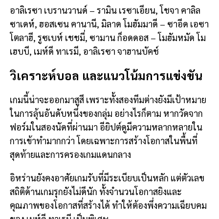
อาลิเรซา เบรานวานด์ – รามิน เรซาเอียน, โชจา คาลิล
ซาเดห์, ฮอสเซน คานานี, มิลาด โมฮัมมาดี – ซาอีด เอซา
โตลาฮี, รูซเบห์ เชชมี่, ซามาน ก็อดดอส – โมฮัมหมัด โม
เฮบบี, เมห์ดี ทาเรมี, อาลิเรซา จาฮานบัคช์
วิเคราะห์บอล และแนวโน้มการแข่งขัน
เกมนี้น่าจะออกมาสูสี เพราะทั้งสองทีมต่างยังมีเป้าหมาย
ในการลุ้นอันดับหนึ่งของกลุ่ม อย่างไรก็ตาม หากวัดจาก
ฟอร์มในสองนัดที่ผ่านมา อียิปต์ดูมีความหลากหลายใน
การเข้าทำมากกว่า โดยเฉพาะการสร้างโอกาสในพื้นที่
สุดท้ายและการครองเกมแดนกลาง
อิหร่านยังคงอาศัยเกมรับที่มีระเบียบเป็นหลัก แต่ตัวเลข
สถิติด้านเกมรุกยังไม่ดีนัก ทั้งจำนวนโอกาสยิงและ
คุณภาพของโอกาสที่สร้างได้ ทำให้ต้องพึ่งความเฉียบคม
ของ เมห์ดี ทาเรมี เป็นพิเศษ