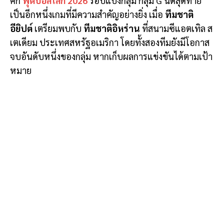
ศึก
ฟุตบอลโลก 2026
รอบแบ่งกลุ่ม กลุ่ม G นัดสุดท้าย
เป็นอีกหนึ่งเกมที่มีความสำคัญอย่างยิ่ง เมื่อ
ทีมชาติ
อียิปต์
เตรียมพบกับ
ทีมชาติอิหร่าน
ที่สนามซีแอตเทิล ส
เตเดียม ประเทศสหรัฐอเมริกา โดยทั้งสองทีมยังมีโอกาส
จบอันดับหนึ่งของกลุ่ม หากเก็บผลการแข่งขันได้ตามเป้า
หมาย