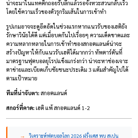
น่าจะมาในแทคติกถอยรับลึกแล้วรอจังหวะสวนกลับเร็ว
โดยใช้ความเร็วของตัวรุกริมเส้นในการเข้าทำ
รูปเกมอาจจะดูอึดอัดในช่วงแรกหากแนวรับของเฮติยัง
รักษาวินัยได้ดี แต่เมื่อบดกันไปเรื่อยๆ ความเด็ดขาดและ
ความหลากหลายในการเข้าทำของสกอตแลนด์น่าจะ
สร้างปัญหาให้กับแนวรับเฮติได้มากกว่า ทัพตาร์ตันที่
มาตรฐานฟุตบอลยุโรปแข็งแกร่งกว่า น่าจะหาช่องเจาะ
ตาข่ายและเบียดเก็บชัยชนะประเดิม 3 แต้มสำคัญไปได้
ตามเป้าหมาย
ทีมที่น่าจับตา:
สกอตแลนด์
สกอร์ที่คาด:
เฮติ แพ้ สกอตแลนด์ 1-2
→
วิเคราะห์ฟุตบอลโลก 2026 ฝรั่งเศส พบ สเปน