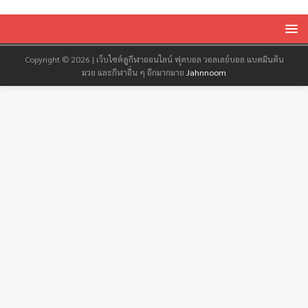
Copyright © 2026 | เว็บไซต์ดูกีฬาออนไลน์ ฟุตบอล วอลเลย์บอล แบดมินตัน
มวย และกีฬาอื่น ๆ อีกมากมาย
Jahnnoom