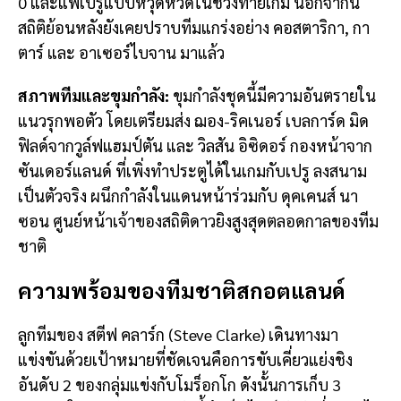
0 และแพ้เปรูแบบหวุดหวิดในช่วงท้ายเกม นอกจากนี้
สถิติย้อนหลังยังเคยปราบทีมแกร่งอย่าง คอสตาริกา, กา
ตาร์ และ อาเซอร์ไบจาน มาแล้ว
สภาพทีมและขุมกำลัง:
ขุมกำลังชุดนี้มีความอันตรายใน
แนวรุกพอตัว โดยเตรียมส่ง ฌอง-ริคเนอร์ เบลการ์ด มิด
ฟิลด์จากวูล์ฟแฮมป์ตัน และ วิลสัน อิซิดอร์ กองหน้าจาก
ซันเดอร์แลนด์ ที่เพิ่งทำประตูได้ในเกมกับเปรู ลงสนาม
เป็นตัวจริง ผนึกกำลังในแดนหน้าร่วมกับ ดุคเคนส์ นา
ซอน ศูนย์หน้าเจ้าของสถิติดาวยิงสูงสุดตลอดกาลของทีม
ชาติ
ความพร้อมของทีมชาติสกอตแลนด์
ลูกทีมของ สตีฟ คลาร์ก (Steve Clarke) เดินทางมา
แข่งขันด้วยเป้าหมายที่ชัดเจนคือการขับเคี่ยวแย่งชิง
อันดับ 2 ของกลุ่มแข่งกับโมร็อกโก ดังนั้นการเก็บ 3