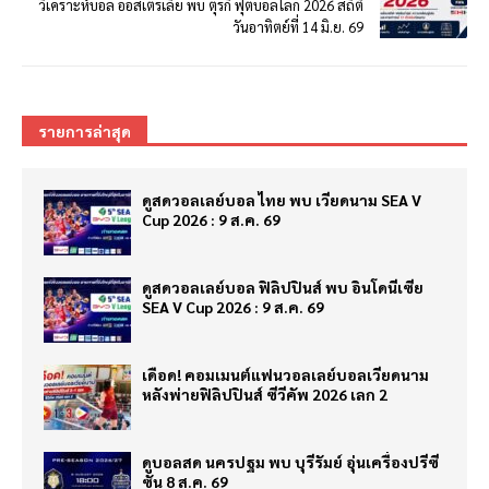
วิเคราะห์บอล ออสเตรเลีย พบ ตุรกี ฟุตบอลโลก 2026 สถิติ
วันอาทิตย์ที่ 14 มิ.ย. 69
รายการล่าสุด
ดูสดวอลเลย์บอล ไทย พบ เวียดนาม SEA V
Cup 2026 : 9 ส.ค. 69
ดูสดวอลเลย์บอล ฟิลิปปินส์ พบ อินโดนีเซีย
SEA V Cup 2026 : 9 ส.ค. 69
เดือด! คอมเมนต์แฟนวอลเลย์บอลเวียดนาม
หลังพ่ายฟิลิปปินส์ ซีวีคัพ 2026 เลก 2
ดูบอลสด นครปฐม พบ บุรีรัมย์ อุ่นเครื่องปรีซี
ซั่น 8 ส.ค. 69