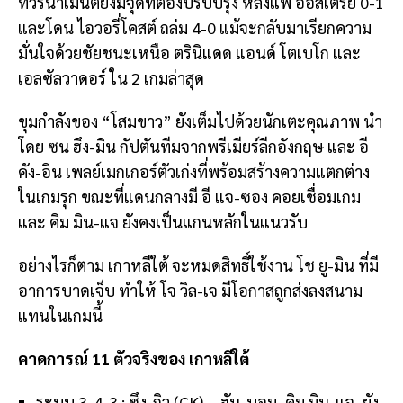
ทัวร์นาเมนต์ยังมีจุดที่ต้องปรับปรุง หลังแพ้ ออสเตรีย 0-1
และโดน ไอวอรี่โคสต์ ถล่ม 4-0 แม้จะกลับมาเรียกความ
มั่นใจด้วยชัยชนะเหนือ ตรินิแดด แอนด์ โตเบโก และ
เอลซัลวาดอร์ ใน 2 เกมล่าสุด
ขุมกำลังของ “โสมขาว” ยังเต็มไปด้วยนักเตะคุณภาพ นำ
โดย ซน ฮึง-มิน กัปตันทีมจากพรีเมียร์ลีกอังกฤษ และ อี
คัง-อิน เพลย์เมกเกอร์ตัวเก่งที่พร้อมสร้างความแตกต่าง
ในเกมรุก ขณะที่แดนกลางมี อี แจ-ซอง คอยเชื่อมเกม
และ คิม มิน-แจ ยังคงเป็นแกนหลักในแนวรับ
อย่างไรก็ตาม เกาหลีใต้ จะหมดสิทธิ์ใช้งาน โช ยู-มิน ที่มี
อาการบาดเจ็บ ทำให้ โจ วิล-เจ มีโอกาสถูกส่งลงสนาม
แทนในเกมนี้
คาดการณ์ 11 ตัวจริงของ เกาหลีใต้
ระบบ 3-4-3 : ซึง-กิว (GK) – ฮัน-บอม, คิม มิน-แจ, ยัง-