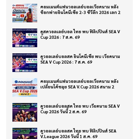
คอมเมนต์แฟนวอลเลย์บอลเวียดนาม หลัง
ช็อกพ่ายอินโดนีเซีย 2-3 ซีวีลีก 2026 เลก 2
ดูสดวอลเลย์บอล ไทย พบ ฟิลิปปินส์ SEA V
Cup 2026 : 7 ส.ค. 69
ดูวอลเลย์บอลสด อินโดนีเซีย พบ เวียดนาม
SEA V Cup 2026 : 7 ส.ค. 69
คอมเมนต์แฟนวอลเลย์บอลเวียดนาม หลัง
เปลี่ยนโค้ชลุย SEA V.Cup 2026 สนาม 2
ดูวอลเลย์บอลสด ไทย พบ เวียดนาม SEA V
Cup 2026 วันนี้ 2 ส.ค. 69
ดูวอลเลย์บอลสด ไทย พบ ฟิลิปปินส์ SEA
V.League 2026 วันนี้ 1 ส.ค. 69