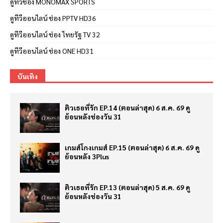
ดูทีวีช่อง MONOMAX SPORTS
ดูทีวีออนไลน์ ช่อง PPTV HD36
ดูทีวีออนไลน์ ช่อง ไทยรัฐ TV 32
ดูทีวีออนไลน์ ช่อง ONE HD31
บันเทิง
ติวเธอที่รัก EP.14 (ตอนล่าสุด) 6 ส.ค. 69 ดู
ย้อนหลังช่องวัน 31
เกมส์โกงเกมส์ EP.15 (ตอนล่าสุด) 6 ส.ค. 69 ดู
ย้อนหลัง 3Plus
ติวเธอที่รัก EP.13 (ตอนล่าสุด) 5 ส.ค. 69 ดู
ย้อนหลังช่องวัน 31