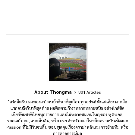
About Thongma
801 Articles
"สวัสดีครับ ผมทองมา" คนบ้ากีฬาที่ดูเกือบทุกอย่าง! ตั้งแต่เสียงนกหวีด
แรกจนถึงวินาทีสุดท้าย ผมติดตามกีฬาหลากหลายชนิด อย่างใกล้ชิด
เชียร์ทีมชาติไทยทุกรายการ และไม่พลาดชมเกมใหญ่ของ ฟุตบอล,
วอลเลย์บอล, แบดมินตัน, หรือ มวย สำหรับผม กีฬาคือความบันเทิงและ
Passion ที่ไม่มีวันจบสิ้น ชอบพูดคุยเรื่องดราม่าหลังเกม การย้ายทีม หรือ
การคาดการณ์ผล