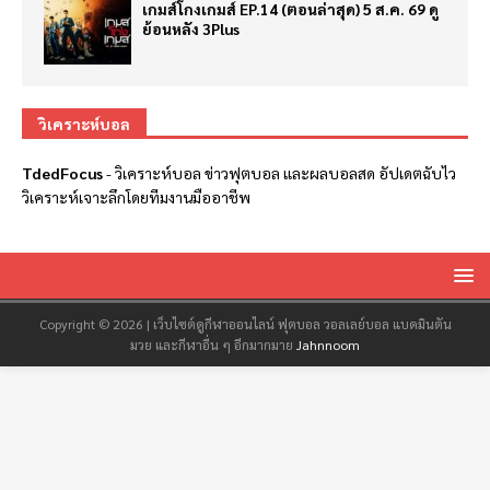
เกมส์โกงเกมส์ EP.14 (ตอนล่าสุด) 5 ส.ค. 69 ดู
ย้อนหลัง 3Plus
วิเคราะห์บอล
TdedFocus
-
วิเคราะห์บอล
ข่าวฟุตบอล และผลบอลสด อัปเดตฉับไว
วิเคราะห์เจาะลึกโดยทีมงานมืออาชีพ
Copyright © 2026 | เว็บไซต์ดูกีฬาออนไลน์ ฟุตบอล วอลเลย์บอล แบดมินตัน
มวย และกีฬาอื่น ๆ อีกมากมาย
Jahnnoom