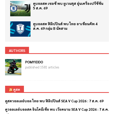
ดูบอลสด เชลซี พบ ยูเวนตุส อุ่นเครื่องปรีซีซั่น
5 ส.ค. 69
ดูบอลสด ฟิลิปปินส์ พบ ไทย อาเซียนคัพ 4
ส.ค. 69 กลุ่ม B นัดสาม
AUTHORS
POMYIDDO
published 1581 articles
ดูสด
ดูสดวอลเลย์บอล ไทย พบ ฟิลิปปินส์ SEA V Cup 2026 : 7 ส.ค. 69
ดูวอลเลย์บอลสด อินโดนีเซีย พบ เวียดนาม SEA V Cup 2026 : 7 ส.ค.