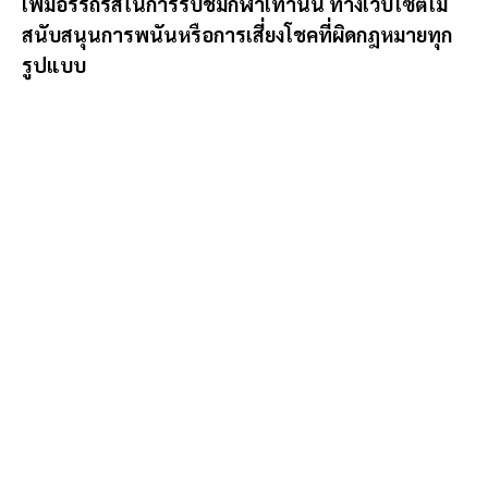
เพิ่มอรรถรสในการรับชมกีฬาเท่านั้น ทางเว็บไซต์ไม่
สนับสนุนการพนันหรือการเสี่ยงโชคที่ผิดกฎหมายทุก
รูปแบบ