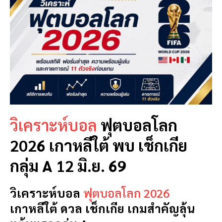
วิเคราะห์บอล
ฟุตบอลโลก
2026 เกาหลีใต้ พบ เช็กเกีย
กลุ่ม A 12 มิ.ย. 69
วิเคราะห์บอล
ฟุตบอลโลก 2026
เกาหลีใต้ ดวล เช็กเกีย เกมสำคัญลุ้น