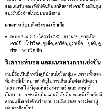
และเกมรับ ขณะที่กัปตันทีม ลาดิสลาฟ เครย์ชี่ จะยืนคุม
แนวรับฝั่งซ้ายในระบบหลังสาม
คาดการณ์ 11 ตัวจริงของ เช็กเกีย
ระบบ 3-4-2-1 : โควาร์ (GK) – ฮรานาช, ชาลูเป็ค,
เครย์ชี่ – โปรว็อด, ซูเช็ค, ดาริด้า, ยูราเซ็ค – ซูลช์, คู
ฟาล – พาทริค ชิค
วิเคราะห์บอล และแนวทางการแข่งขัน
เกมนี้ถือเป็นอีกหนึ่งคู่ที่น่าสนใจในกลุ่ม A เพราะทั้งสอง
ทีมต่างมีเป้าหมายสำคัญในการเก็บแต้มตั้งแต่นัดแรก
โดย เกาหลีใต้ มีจุดเด่นเรื่องความเร็วและเกมรุกที่
อันตรายจาก ซน ฮึง-มิน และ อี คัง-อิน ขณะที่ เช็กเกีย มี
ความแข็งแกร่งด้านร่างกาย รวมถึงประสบการณ์ของผู้
เล่นจากลีกยุโรป