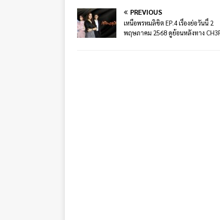
PREVIOUS
เหนือพรหมลิขิต EP.4 เรื่องย่อวันนี้ 2
พฤษภาคม 2568 ดูย้อนหลังทาง CH3