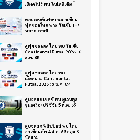
: สิงคโปร์ พบ อินโดนีเซีย
คอมเมนต์แฟนบอลอาเซียน
ฟุตซอลไทย พ่าย รัสเซีย 1-7
พลาดแชมป์
ดูฟุตซอลสด ไทย พบ รัสเซีย
Continental Futsal 2026 : 6
ส.ค. 69
ดูฟุตซอลสด ไทย พบ
เวียดนาม Continental
Futsal 2026 : 5 ส.ค. 69
ดูบอลสด เชลซี พบ ยูเวนตุส
อุ่นเครื่องปรีซีซั่น 5 ส.ค. 69
ดูบอลสด ฟิลิปปินส์ พบ ไทย
อาเซียนคัพ 4 ส.ค. 69 กลุ่ม B
นัดสาม