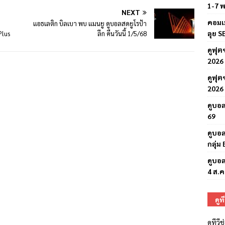
1-7 
NEXT
คอมเ
แอธเลติก บิลเบา พบ แมนยู ดูบอลสดยูโรป้า
ลุย S
Plus
ลีก คืนวันนี้ 1/5/68
ดูฟุต
2026 
ดูฟุ
2026 
ดูบอล
69
ดูบอล
กลุ่ม
ดูบอล
4 ส.ค
ดูท
ดูทีว