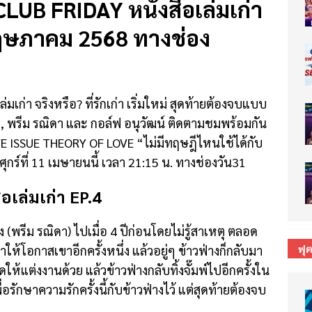
 CLUB FRIDAY หนังสือเล่มเก่า
 พฤษภาคม 2568 ทางช่อง
่มเก่า จริงหรือ? ที่รักเก่า เริ่มใหม่ สุดท้ายต้องจบแบบ
, พรีม รณิดา และ กอล์ฟ อนุวัฒน์ ติดตามชมพร้อมกัน
E ISSUE THEORY OF LOVE “ไม่มีทฤษฎีไหนใช้ได้กับ
นศุกร์ที่ 11 เมษายนนี้ เวลา 21:15 น. ทางช่องวัน31
ือเล่มเก่า EP.4
าง (พรีม รณิดา) ไปเมื่อ 4 ปีก่อนโดยไม่รู้สาเหตุ ตลอด
ฟุ
าให้โอกาสเขาอีกครั้งหนึ่ง แล้วอยู่ๆ ข้าวฟ่างก็กลับมา
ดให้แต่งงานด้วย แล้วข้าวฟ่างกลับทิ้งจั๊มพ์ไปอีกครั้งใน
อรักษาความรักครั้งนี้กับข้าวฟ่างไว้ แต่สุดท้ายต้องจบ