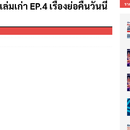
มเก่า EP.4 เรื่องย่อคืนวันนี้
รา