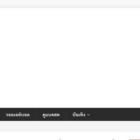
วอลเลย์บอล
ดูแบดสด
บันเทิง