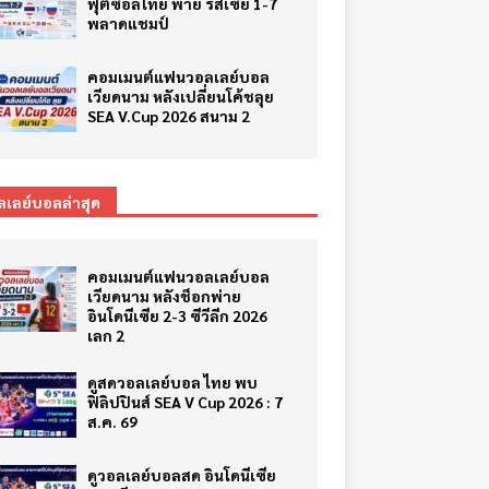
ฟุตซอลไทย พ่าย รัสเซีย 1-7
พลาดแชมป์
คอมเมนต์แฟนวอลเลย์บอล
เวียดนาม หลังเปลี่ยนโค้ชลุย
SEA V.Cup 2026 สนาม 2
ลเลย์บอลล่าสุด
คอมเมนต์แฟนวอลเลย์บอล
เวียดนาม หลังช็อกพ่าย
อินโดนีเซีย 2-3 ซีวีลีก 2026
เลก 2
ดูสดวอลเลย์บอล ไทย พบ
ฟิลิปปินส์ SEA V Cup 2026 : 7
ส.ค. 69
ดูวอลเลย์บอลสด อินโดนีเซีย