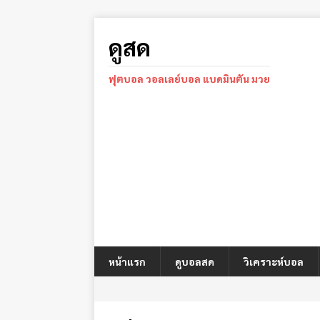
ดูสด
ฟุตบอล วอลเลย์บอล แบดมินตัน มวย
หน้าแรก
ดูบอลสด
วิเคราะห์บอล