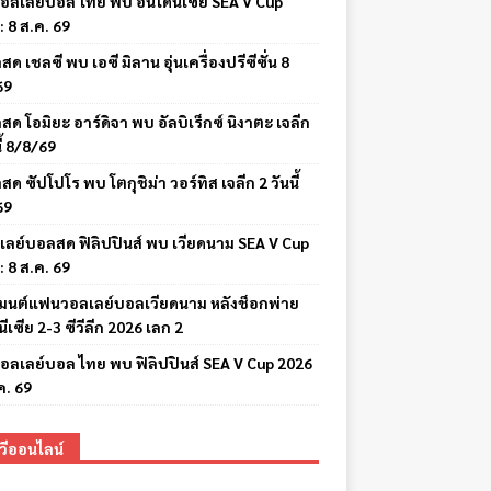
อลเลย์บอล ไทย พบ อินโดนีเซีย SEA V Cup
: 8 ส.ค. 69
สด เชลซี พบ เอซี มิลาน อุ่นเครื่องปรีซีซั่น 8
69
สด โอมิยะ อาร์ดิจา พบ อัลบิเร็กซ์ นิงาตะ เจลีก
ี้ 8/8/69
สด ซัปโปโร พบ โตกุชิม่า วอร์ทิส เจลีก 2 วันนี้
69
เลย์บอลสด ฟิลิปปินส์ พบ เวียดนาม SEA V Cup
: 8 ส.ค. 69
มนต์แฟนวอลเลย์บอลเวียดนาม หลังช็อกพ่าย
นีเซีย 2-3 ซีวีลีก 2026 เลก 2
อลเลย์บอล ไทย พบ ฟิลิปปินส์ SEA V Cup 2026
ค. 69
ีวีออนไลน์