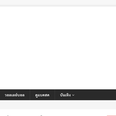
วอลเลย์บอล
ดูแบดสด
บันเทิง