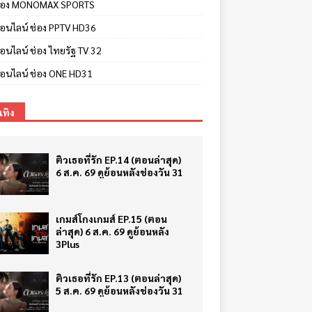
ีช่อง MONOMAX SPORTS
ีออนไลน์ ช่อง PPTV HD36
ออนไลน์ ช่อง ไทยรัฐ TV 32
ีออนไลน์ ช่อง ONE HD31
เทิง
ติวเธอที่รัก EP.14 (ตอนล่าสุด)
6 ส.ค. 69 ดูย้อนหลังช่องวัน 31
เกมส์โกงเกมส์ EP.15 (ตอน
ล่าสุด) 6 ส.ค. 69 ดูย้อนหลัง
3Plus
ติวเธอที่รัก EP.13 (ตอนล่าสุด)
5 ส.ค. 69 ดูย้อนหลังช่องวัน 31