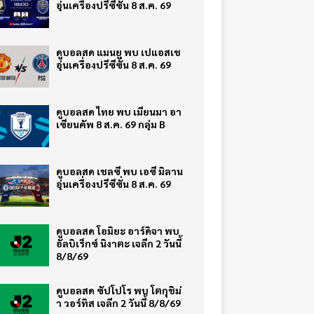
อุ่นเครื่องปรีซีซั่น 8 ส.ค. 69
ดูบอลสด แมนยู พบ เปแอสเช
อุ่นเครื่องปรีซีซั่น 8 ส.ค. 69
ดูบอลสด ไทย พบ เมียนมา อา
เซียนคัพ 8 ส.ค. 69 กลุ่ม B
ดูบอลสด เชลซี พบ เอซี มิลาน
อุ่นเครื่องปรีซีซั่น 8 ส.ค. 69
ดูบอลสด โอมิยะ อาร์ดิจา พบ
อัลบิเร็กซ์ นิงาตะ เจลีก 2 วันนี้
8/8/69
ดูบอลสด ซัปโปโร พบ โตกุชิม่
า วอร์ทิส เจลีก 2 วันนี้ 8/8/69