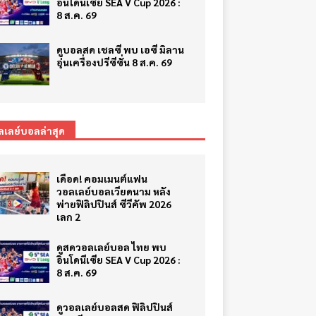
อินโดนีเซีย SEA V Cup 2026 :
8 ส.ค. 69
ดูบอลสด เชลซี พบ เอซี มิลาน
อุ่นเครื่องปรีซีซั่น 8 ส.ค. 69
ลเลย์บอลล่าสุด
เดือด! คอมเมนต์แฟน
วอลเลย์บอลเวียดนาม หลัง
พ่ายฟิลิปปินส์ ซีวีคัพ 2026
เลก 2
ดูสดวอลเลย์บอล ไทย พบ
อินโดนีเซีย SEA V Cup 2026 :
8 ส.ค. 69
ดูวอลเลย์บอลสด ฟิลิปปินส์