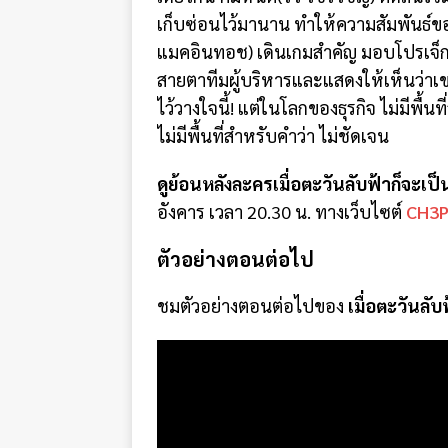
เก็บซ่อนไว้มานาน ทำให้ความสัมพันธ์ของทั
แมคอินทอช) เดินเกมสำคัญ มอบโปรเจ็กต์ใ
สายตาทีมผู้บริหารและแสดงให้เห็นว่าเข
ไว้วางใจนี้! แต่ในโลกของธุรกิจ ไม่มีพ
ไม่มีพื้นที่สำหรับคำว่า ไม่ชัดเจน
ดูย้อนหลังละครเมื่อตะวันลับฟ้าก็จะเ
อังคาร เวลา 20.30 น. ทางเว็บไซต์
CH3P
ตัวอย่างตอนต่อไป
ชมตัวอย่างตอนต่อไปของ
เมื่อตะวันลับ