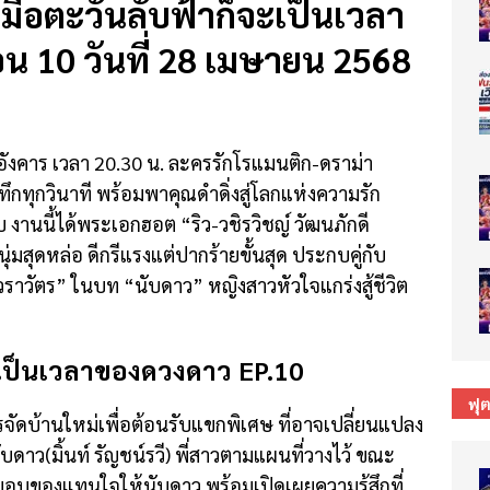
 เมื่อตะวันลับฟ้าก็จะเป็นเวลา
 10 วันที่ 28 เมษายน 2568
อังคาร เวลา 20.30 น. ละครรักโรแมนติก-ดราม่า
ทึกทุกวินาที พร้อมพาคุณดำดิ่งสู่โลกแห่งความรัก
นนี้ได้พระเอกฮอต “ริว-วชิรวิชญ์ วัฒนภักดี
่มสุดหล่อ ดีกรีแรงแต่ปากร้ายขั้นสุด ประกบคู่กับ
ลวราวัตร” ในบท “นับดาว” หญิงสาวหัวใจแกร่งสู้ชีวิต
็จะเป็นเวลาของดวงดาว EP.10
ฟุ
การจัดบ้านใหม่เพื่อต้อนรับแขกพิเศษ ที่อาจเปลี่ยนแปลง
บดาว(มิ้นท์ รัญชน์รวี) พี่สาวตามแผนที่วางไว้ ขณะ
นใจมอบของแทนใจให้นับดาว พร้อมเปิดเผยความรู้สึกที่