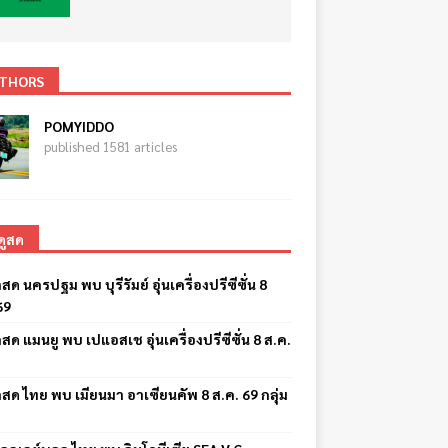
THORS
POMYIDDO
published 1581 articles
ดูสด
สด นครปฐม พบ บุรีรัมย์ อุ่นเครื่องปรีซีซั่น 8
69
สด แมนยู พบ เปแอสเช อุ่นเครื่องปรีซีซั่น 8 ส.ค.
สด ไทย พบ เมียนมา อาเซียนคัพ 8 ส.ค. 69 กลุ่ม