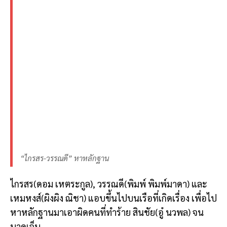
“ไกรสร-วรรณดี” หาหลักฐาน
ไกรสร(ดอม เหตระกูล), วรรณดี(พิมพ์ พิมพ์มาดา) และ
เหมหงส์(ผิงผิง ณิชา) แอบขึ้นไปบนเรือที่เกิดเรื่อง เพื่อไป
หาหลักฐานมาเอาผิดคนที่ทำร้าย สินชัย(อู๋ นวพล) จน
บาดเจ็บ