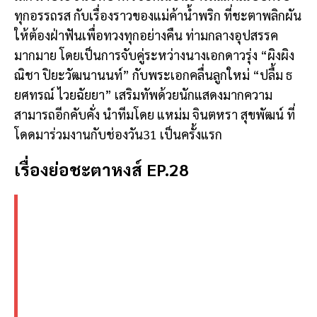
ทุกอรรถรส กับเรื่องราวของแม่ค้าน้ำพริก ที่ชะตาพลิกผัน
ให้ต้องฝ่าฟันเพื่อทวงทุกอย่างคืน ท่ามกลางอุปสรรค
มากมาย โดยเป็นการจับคู่ระหว่างนางเอกดาวรุ่ง “ผิงผิง
ณิชา ปิยะวัฒนานนท์” กับพระเอกคลื่นลูกใหม่ “ปลื้ม ธ
ยศทรณ์ ไวยฉัยยา” เสริมทัพด้วยนักแสดงมากความ
สามารถอีกคับคั่ง นำทีมโดย แหม่ม จินตหรา สุขพัฒน์ ที่
โดดมาร่วมงานกับช่องวัน31 เป็นครั้งแรก
เรื่องย่อชะตาหงส์ EP.28