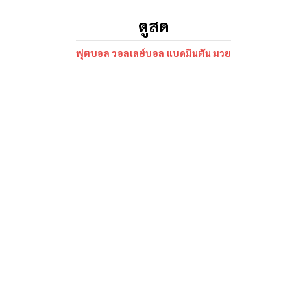
ดูสด
ฟุตบอล วอลเลย์บอล แบดมินตัน มวย