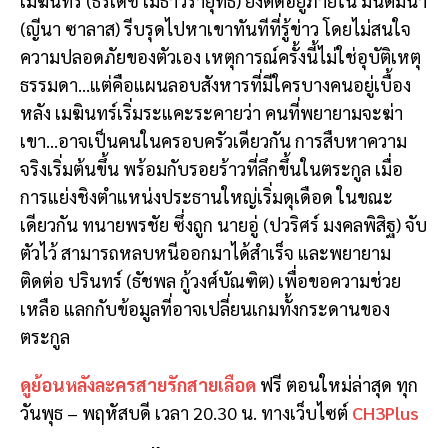
เมฆินทร์ (ธีรเดช เมธาวรายุทธ) ยังติดอยู่ภายใน มนต์มีนา
(ญีนา ซาลาส) รีบรุดไปหาเขาทันทีที่รู้ข่าว โดยไม่สนใจ
ความปลอดภัยของตัวเอง เหตุการณ์ครั้งนี้ไม่ใช่อุบัติเหตุ
ธรรมดา…แต่คือแผนลอบสังหารที่มีใครบางคนอยู่เบื้อง
หลัง เมฆินทร์เริ่มระแคะระคายว่า คนที่พยายามจะฆ่า
เขา…อาจเป็นคนในครอบครัวเดียวกัน การสืบหาความ
จริงเริ่มต้นขึ้น พร้อมกับรอยร้าวที่ลึกขึ้นในตระกูล เมื่อ
การแย่งชิงตำแหน่งประธานใหญ่เริ่มดุเดือด ในขณะ
เดียวกัน ทนายพรชัย ซึ่งถูก นายอู่ (ปวริศร์ มงคลพิสิฐ) จับ
ตัวไว้ สามารถหลบหนีออกมาได้สำเร็จ และพยายาม
ติดต่อ ปรินทร์ (ธัชพล กู้วงศ์บัณฑิต) เพื่อขอความช่วย
เหลือ แลกกับข้อมูลที่อาจเปลี่ยนเกมทั้งกระดานของ
ตระกูล
ดูย้อนหลังละครสายรักสายเลือด
ฟรี ตอนใหม่ล่าสุด ทุก
วันพุธ – พฤหัสบดี เวลา 20.30 น. ทางเว็บไซต์
CH3Plus