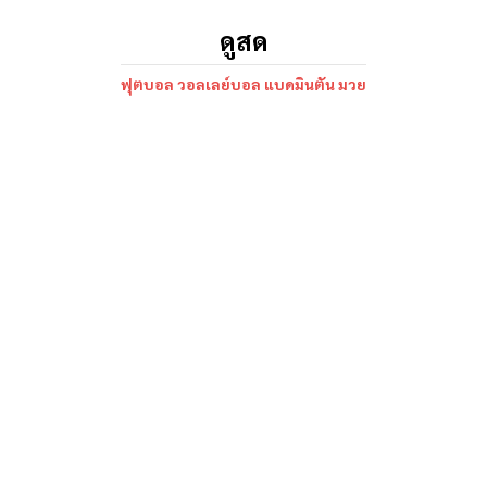
ดูสด
ฟุตบอล วอลเลย์บอล แบดมินตัน มวย