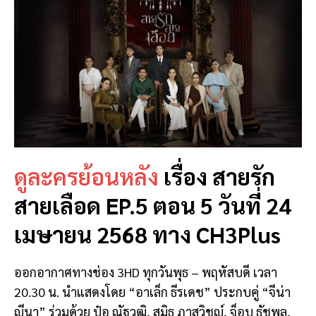
ดูละครย้อนหลัง
เรื่อง สายรัก
สายเลือด EP.5 ตอน 5 วันที่ 24
เมษายน 2568 ทาง CH3Plus
ออกอากาศทางช่อง 3HD ทุกวันพุธ – พฤหัสบดี เวลา
20.30 น. นำแสดงโดย “อาเล็ก ธีรเดช” ประกบคู่ “จีน่า
ญีนา” ร่วมด้วย ป๋อ ณัฐวุฒิ, สมิธ ภาสวิชญ์, จ็อบ ธัชพล,