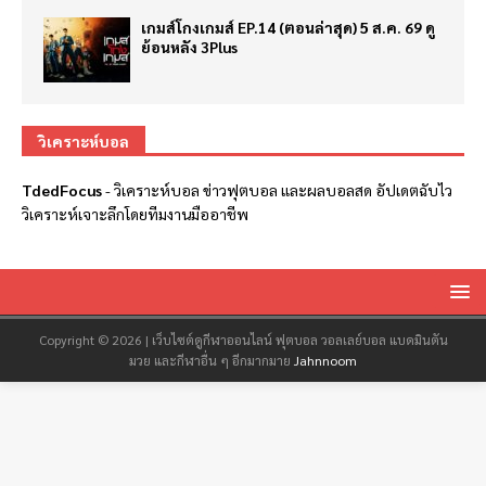
เกมส์โกงเกมส์ EP.14 (ตอนล่าสุด) 5 ส.ค. 69 ดู
ย้อนหลัง 3Plus
วิเคราะห์บอล
TdedFocus
-
วิเคราะห์บอล
ข่าวฟุตบอล และผลบอลสด อัปเดตฉับไว
วิเคราะห์เจาะลึกโดยทีมงานมืออาชีพ
Copyright © 2026 | เว็บไซต์ดูกีฬาออนไลน์ ฟุตบอล วอลเลย์บอล แบดมินตัน
มวย และกีฬาอื่น ๆ อีกมากมาย
Jahnnoom