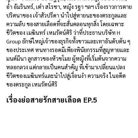
อ่ำ อัมรินทร์, เต๋า สโรชา, หญิง รฐา ฯลฯ เรื่องราวการตาย
ปริศนาของ เจ้าสัวปรีดา นำไปสู่หายนะของตระกูลและ
ความลับ ของสายเลือดที่จะสั่นคลอนทุกสิ่ง โดยเฉพาะ
ชีวิตของ เมฆินทร์ เหมรัตน์ศิริ ว่าที่ประธานบริษัท H
Group ยักษ์ใหญ่เจ้าของธุรกิจทั้งขาวและเทาอันดับต้น ๆ
ของประเทศ หนทางรอดมีเพียงพินัยกรรมที่สูญหายและ
มนต์มีนา ลูกสาวของหัวขโมย ผู้หญิงที่เริ่มต้นจากความ
หลอกลวง แต่กลายเป็นคนสำคัญ ที่เข้ามาเปลี่ยนแปลง
ชีวิตของเมฆินทร์และนำไปสู่เงื่อนงำ ความจริง ในอดีต
ของตระกูล เหมรัตน์ศิริ
เรื่องย่อสายรักสายเลือด EP.5