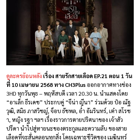
ดูละครย้อนหลัง
เรื่อง สายรักสายเลือด EP.21 ตอน 1 วัน
ที่ 10 เมษายน 2568 ทาง CH3Plus
ออกอากาศทางช่อง
3HD ทุกวันพุธ – พฤหัสบดี เวลา 20.30 น. นำแสดงโดย
“อาเล็ก ธีรเดช” ประกบคู่ “จีน่า ญีนา” ร่วมด้วย ป๋อ ณัฐ
วุฒิ, สมิธ ภาสวิชญ์, จ็อบ ธัชพล, อ่ำ อัมรินทร์, เต๋า สโรช
า, หญิง รฐา ฯลฯ เรื่องราวการตายปริศนาของ เจ้าสัว
ปรีดา นำไปสู่หายนะของตระกูลและความลับ ของสาย
เลือดที่จะสั่นคลอนทุกสิ่ง โดยเฉพาะชีวิตของ เมฆินทร์