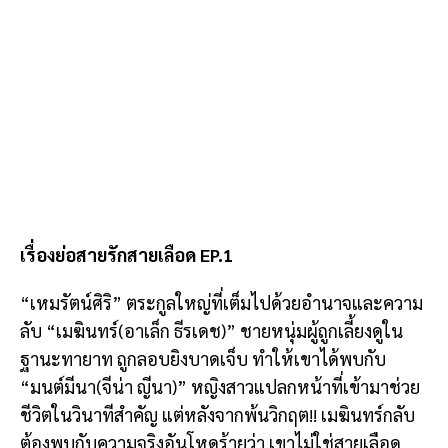
เรื่องย่อสายรักสายเลือด EP.1
“เหมรัตน์ศิริ” ตระกูลใหญ่ที่เต็มไปด้วยอำนาจและความ
ลับ “เมฆินทร์(อาเล็ก ธีรเดช)” ชายหนุ่มผู้ถูกเลี้ยงดูใน
ฐานะทายาท ถูกลอบยิงบาดเจ็บ ทำให้เขาได้พบกับ
“มนต์มีนา(จีน่า ญีนา)” หญิงสาวแปลกหน้าที่เข้ามาช่วย
ชีวิตในวินาทีสำคัญ แต่หลังจากพ้นวิกฤต!! เมฆินทร์กลับ
ต้องพบกับความจริงอันโหดร้ายว่า เขาไม่ใช่สายเลือด