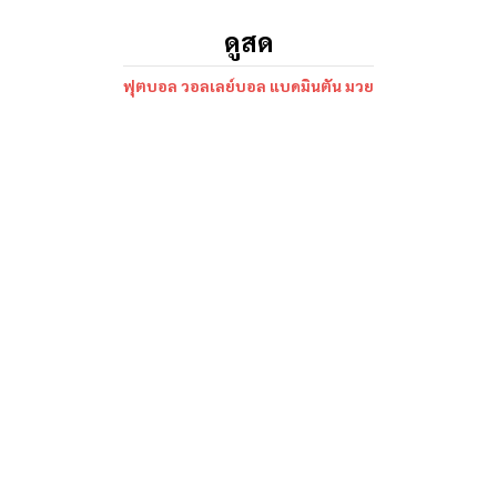
ดูสด
ฟุตบอล วอลเลย์บอล แบดมินตัน มวย