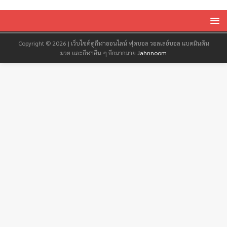
Copyright © 2026 | เว็บไซต์ดูกีฬาออนไลน์ ฟุตบอล วอลเลย์บอล แบดมินตัน
มวย และกีฬาอื่น ๆ อีกมากมาย
Jahnnoom