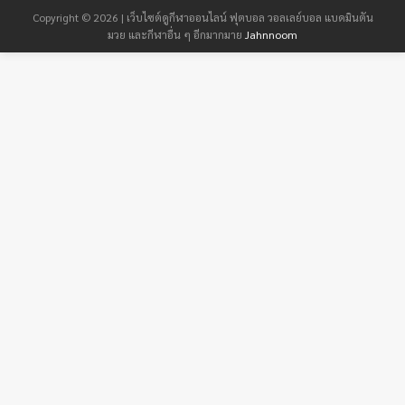
Copyright © 2026 | เว็บไซต์ดูกีฬาออนไลน์ ฟุตบอล วอลเลย์บอล แบดมินตัน
มวย และกีฬาอื่น ๆ อีกมากมาย
Jahnnoom