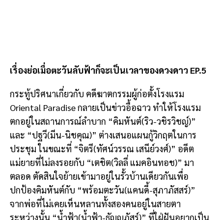
เรื่องย่อเมื่อตะวันลับฟ้าก็จะเป็นเวลาของดวงดาว EP.5
กระทู้ปริศนาเกี่ยวกับ คดีฆาตกรรมผู้ก่อตั้งโรงแรม
Oriental Paradise กลายเป็นข่าวอื้อฉาว ทำให้โรงแรม
ตกอยู่ในสถานการณ์ลำบาก “คิมหันต์(ริว-วชิรวิชญ์)”
และ “ปฐวี(มีน-นิชคุณ)” ต่างเสนอแผนกู้วิกฤตในการ
ประชุม ในขณะที่ “จิตรี(ทัศน์วรรณ เสนีย์วงศ์)” อดีต
แม่ยายที่ไม่ลงรอยกับ “เตชิต(วิลลี่ แมคอินทอช)” มา
ตลอด ตัดสินใจย้ายเข้ามาอยู่ในรั้วบ้านเดียวกันเพื่อ
ปกป้องคิมหันต์กับ “พร้อมตะวัน(แคนดี้-สุภาภัสสร์)”
จากพ่อที่ไม่เคยเห็นหลานทั้งสองคนอยู่ในสายตา
ระหว่างนั้น “น้ำฟ้า(น้ำฟ้า-ธัญญภัสร์)” ที่ใฝ่ฝันอยากเป็น