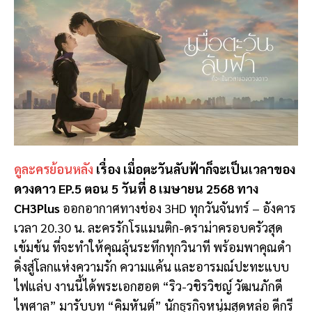
ดูละครย้อนหลัง
เรื่อง เมื่อตะวันลับฟ้าก็จะเป็นเวลาของ
ดวงดาว EP.5 ตอน 5 วันที่ 8 เมษายน 2568 ทาง
CH3Plus
ออกอากาศทางช่อง 3HD ทุกวันจันทร์ – อังคาร
เวลา 20.30 น. ละครรักโรแมนติก-ดราม่าครอบครัวสุด
เข้มข้น ที่จะทำให้คุณลุ้นระทึกทุกวินาที พร้อมพาคุณดำ
ดิ่งสู่โลกแห่งความรัก ความแค้น และอารมณ์ปะทะแบบ
ไฟแล่บ งานนี้ได้พระเอกฮอต “ริว-วชิรวิชญ์ วัฒนภักดี
ไพศาล” มารับบท “คิมหันต์” นักธุรกิจหนุ่มสุดหล่อ ดีกรี