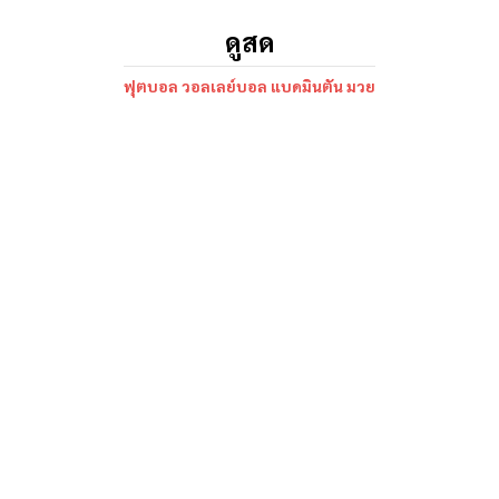
ดูสด
ฟุตบอล วอลเลย์บอล แบดมินตัน มวย