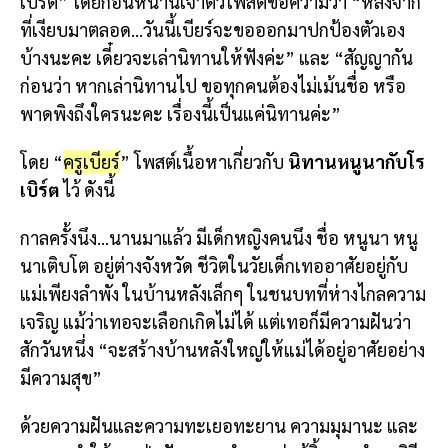
เบิร์ต” โดยก่อนหน้านี้เจ้าตัวโพสต์ข้อความว่า “หลังจาก
ที่เงียบมาตลอด…วันนี้เบียร์จะขอออกมาปกป้องตัวเอง
บ้างนะคะ เดี๋ยวจะเล่านิทานให้ฟังค่ะ” และ “สัญญากัน
ก่อนว่า หากเล่านิทานไป ขอทุกคนต้องไม่เม้นชื่อ หรือ
พาดพิงถึงใครนะคะ เรื่องนี้เป็นแค่นิทานค่ะ”
โดย “
ครูเบียร์
” โพสต์เนื้อหาเกี่ยวกับ
นิทานหนูนากับโร
เบิร์ต
ไว้ ดังนี้
กาลครั้งนึง…นานมาแล้ว มีเด็กหญิงคนนึง ชื่อ หนูนา หนู
นาเติบโต อยู่ต่างจังหวัด ชีวิตในวัยเด็กเทออาศัยอยู่กับ
แม่เพียงลำพัง ในบ้านหลังเล็กๆ ในชนบทที่ห่างไกลความ
เจริญ แม้ว่าเทอจะเลือกเกิดไม่ได้ แต่เทอก็มีความฝันว่า
สักวันหนึ่ง “จะสร้างบ้านหลังใหญ่ให้แม่ได้อยู่อาศัยอย่าง
มีความสุข”
ด้วยความฝันและความทะเยอทะยาน ความมุมานะ และ