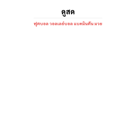
ดูสด
ฟุตบอล วอลเลย์บอล แบดมินตัน มวย