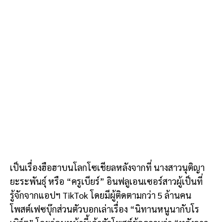
เป็นเรื่องฮือฮาบนโลกโซเชียลหลังจากที่ นางสาวนุติญา
ยะระพันธุ์ หรือ “ครูเบียร์” อินฟลูเอนเซอร์สาวผู้เป็นที่
รู้จักจากแอปฯ TikTok โดยมีผู้ติดตามกว่า 5 ล้านคน
โพสต์เฟซบุ๊กส่วนตัวบอกเล่าเรื่อง “นิทานหนูนากับโร