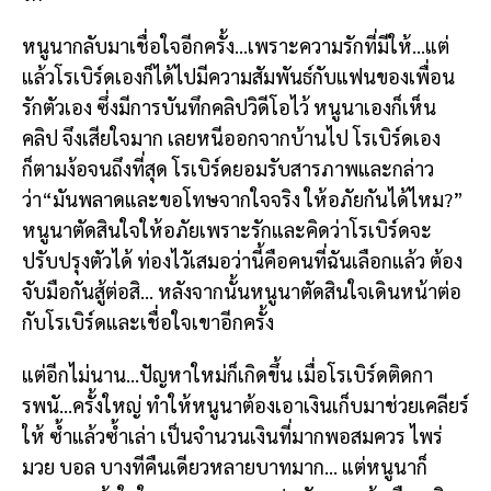
หนูนากลับมาเชื่อใจอีกครั้ง…เพราะความรักที่มีให้…แต่
แล้วโรเบิร์ดเองก็ได้ไปมีความสัมพันธ์กับแฟนของเพื่อน
รักตัวเอง ซึ่งมีการบันทึกคลิปวิดีโอไว้ หนูนาเองก็เห็น
คลิป จึงเสียใจมาก เลยหนีออกจากบ้านไป โรเบิร์ดเอง
ก็ตามง้อจนถึงที่สุด โรเบิร์ดยอมรับสารภาพและกล่าว
ว่า“มันพลาดและขอโทษจากใจจริง ให้อภัยกันได้ไหม?”
หนูนาตัดสินใจให้อภัยเพราะรักและคิดว่าโรเบิร์ดจะ
ปรับปรุงตัวได้ ท่องไวัเสมอว่านี้คือคนที่ฉันเลือกแล้ว ต้อง
จับมือกันสู้ต่อสิ… หลังจากนั้นหนูนาตัดสินใจเดินหน้าต่อ
กับโรเบิร์ดและเชื่อใจเขาอีกครั้ง
แต่อีกไม่นาน…ปัญหาใหม่ก็เกิดขึ้น เมื่อโรเบิร์ดติดกา
รพนั…ครั้งใหญ่ ทำให้หนูนาต้องเอาเงินเก็บมาช่วยเคลียร์
ให้ ซ้ำแล้วซ้ำเล่า เป็นจำนวนเงินที่มากพอสมควร ไพร่
มวย บอล บางทีคืนเดียวหลายบาทมาก… แต่หนูนาก็