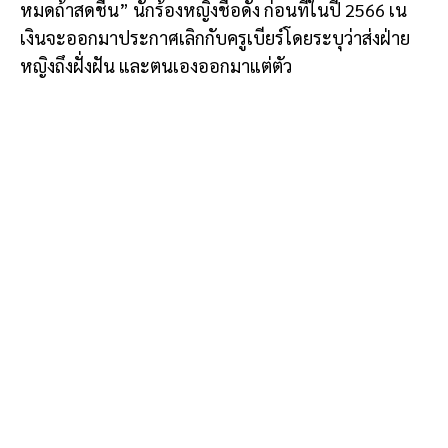
หมดถ้าสดชื่น” นักร้องหญิงชื่อดัง ก่อนที่ในปี 2566 เน
เงินจะออกมาประกาศเลิกกับครูเบียร์โดยระบุว่าส่งฝ่าย
หญิงถึงฝั่งฝัน และตนเองออกมาแต่ตัว