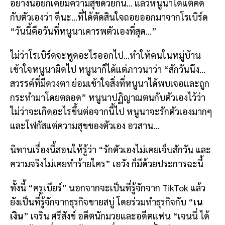
อย่างน้อยก็เคยมีความสุขด้วยกัน… แล้วหนูนาได้แต่คิด
กับตัวเองว่า ดีนะ…ที่ได้ตัดสินใจถอยออกมาจากโรเบิร์ด
“วันนี้คือวันที่หนูนาเคารพตัวเองที่สุด…”
ไม่ว่าโรเบิร์ดจะพูดอะไรออกไป…ทำให้คนในหมู่บ้าน
เข้าใจหนูนาผิดไป หนูนาก็ได้แต่ภาวนาว่า “สักวันนึง…
สวรรค์ที่มีดวงตา ย่อมเข้าใจสิ่งที่หนูนาได้พบเจอและถูก
กระทำมาโดยตลอด” หนูนาปฏิญาณตนกับตัวเองไว้ว่า
ไม่ว่าจะเกิดอะไรขึ้นต่อจากนี้ไป หนูนาจะรักตัวเองมากๆ
และโฟกัสแต่ความสุขของตัวเอง อวสาน…
นิทานเรื่องนี้สอนให้รู้ว่า “รักตัวเองไม่เคยเจ็บสักวัน และ
ความจริงไม่เคยทำร้ายใคร” เอวัง ก็มีด้วยประการฉะนี้
ทั้งนี้ “ครูเบียร์” นอกจากจะเป็นที่รู้จักจาก TikTok แล้ว
ยังเป็นที่รู้จักจากธุรกิจขายสบู่ โดยร่วมทำธุรกิจกับ “
เน
เงิน
” เจริน ศรีสังข์ อดีตนักมวยและอดีตแฟน “เจนนี่ ได้