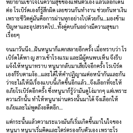
พยายามเข้าใจในความสุขของแฟนตัวเอง แล้วเลือกเดิน
ต่อ โรเบิร์ดเองก็รู้สึกผิด เลยชวนกันทำงาน ช่วยกันหาเงิน
เพราะชีวิตคู่มันคือการผ่านทุกอย่างไปด้วยกัน…มองข้าม
ปัญหาและอุปสรรคไป…ทั้งคู่คบกันอย่างมีความสุขมา
เรื่อยๆ
จนมาวันนึง…ฝันหนูนาก็แตกสลายอีกครั้ง เมื่อทราบว่า โร
เบิร์ดได้พา ญ สาวเข้าโรงแรม และมีผู้คนพบเห็น จึงรีบ
แจ้งให้หนูนาทราบ หนูนากลับมาเสียใจอีกครั้ง โรเบิร์ด
เองก็รีบตามง้อ…และได้ให้คำปฏิญาณต่อหน้ากันและกัน
ว่าจะไม่ให้มีเรื่องแบบนี้เกิดขึ้นอีกแล้ว…จึงเลือกที่จะให้
อภัยโรเบิร์ดอีกครั้ง ซึ่งหนูนาก็รู้ว่ามันดูโง่มากๆ แต่เพราะ
ความรักนั้น ทำให้หนูนาผ่านตรงนั้นมาได้ จึงเลือกให้
อภัยและไม่พูดถึงอดีตอีก…
แต่กระนั้นแล้วความระแวงมันก็เริ่มเกิดขึ้นมาในใจของ
หนูนา หนูนาเริ่มคิดและไตร่ตรองกับตัวเอง เพราะโร