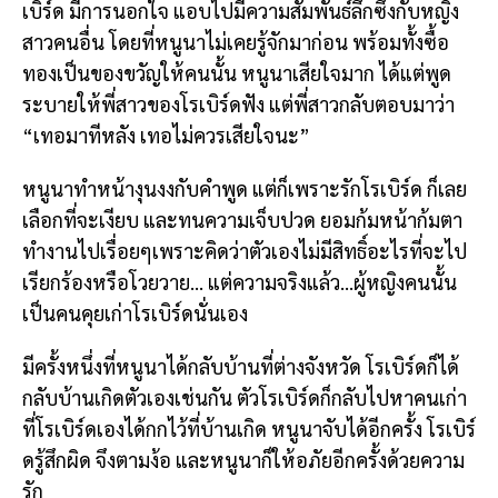
เบิร์ด มีการนอกใจ แอบไปมีความสัมพันธ์ลึกซึ้งกับหญิง
สาวคนอื่น โดยที่หนูนาไม่เคยรู้จักมาก่อน พร้อมทั้งซื้อ
ทองเป็นของขวัญให้คนนั้น หนูนาเสียใจมาก ได้แต่พูด
ระบายให้พี่สาวของโรเบิร์ดฟัง แต่พี่สาวกลับตอบมาว่า
“เทอมาทีหลัง เทอไม่ควรเสียใจนะ”
หนูนาทำหน้างุนงงกับคำพูด แต่ก็เพราะรักโรเบิร์ด ก็เลย
เลือกที่จะเงียบ และทนความเจ็บปวด ยอมก้มหน้าก้มตา
ทำงานไปเรื่อยๆเพราะคิดว่าตัวเองไม่มีสิทธิ์อะไรที่จะไป
เรียกร้องหรือโวยวาย… แต่ความจริงแล้ว…ผู้หญิงคนนั้น
เป็นคนคุยเก่าโรเบิร์ดนั่นเอง
มีครั้งหนึ่งที่หนูนาได้กลับบ้านที่ต่างจังหวัด โรเบิร์ดก็ได้
กลับบ้านเกิดตัวเองเช่นกัน ตัวโรเบิร์ดก็กลับไปหาคนเก่า
ที่โรเบิร์ดเองได้กกไว้ที่บ้านเกิด หนูนาจับได้อีกครั้ง โรเบิร์
ดรู้สึกผิด จึงตามง้อ และหนูนาก็ให้อภัยอีกครั้งด้วยความ
รัก