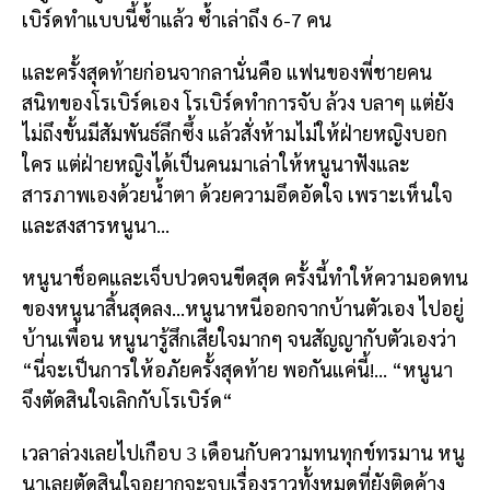
เบิร์ดทำแบบนี้ซ้ำแล้ว ซ้ำเล่าถึง 6-7 คน
และครั้งสุดท้ายก่อนจากลานั่นคือ แฟนของพี่ชายคน
สนิทของโรเบิร์ดเอง โรเบิร์ดทำการจับ ล้วง บลาๆ แต่ยัง
ไม่ถึงขั้นมีสัมพันธ์ลึกซึ้ง แล้วสั่งห้ามไม่ให้ฝ่ายหญิงบอก
ใคร แต่ฝ่ายหญิงได้เป็นคนมาเล่าให้หนูนาฟังและ
สารภาพเองด้วยน้ำตา ด้วยความอึดอัดใจ เพราะเห็นใจ
และสงสารหนูนา…
หนูนาช็อคและเจ็บปวดจนขีดสุด ครั้งนี้ทำให้ความอดทน
ของหนูนาสิ้นสุดลง…หนูนาหนีออกจากบ้านตัวเอง ไปอยู่
บ้านเพื่อน หนูนารู้สึกเสียใจมากๆ จนสัญญากับตัวเองว่า
“นี่จะเป็นการให้อภัยครั้งสุดท้าย พอกันแค่นี้!… “หนูนา
จึงตัดสินใจเลิกกับโรเบิร์ด“
เวลาล่วงเลยไปเกือบ 3 เดือนกับความทนทุกข์ทรมาน หนู
นาเลยตัดสินใจอยากจะจบเรื่องราวทั้งหมดที่ยังติดค้าง