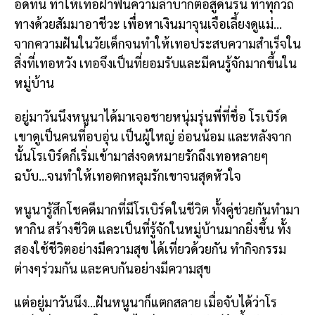
อดทน ทำให้เทอฝ่าฟันความลำบากต่อสู้ดิ้นรน ทำทุกวิถี
ทางด้วยสัมมาอาชีวะ เพื่อหาเงินมาจุนเจือเลี้ยงดูแม่…
จากความฝันในวัยเด็กจนทำให้เทอประสบความสำเร็จใน
สิ่งที่เทอหวัง เทอจึงเป็นที่ยอมรับและมีคนรู้จักมากขึ้นใน
หมู่บ้าน
อยู่มาวันนึงหนูนาได้มาเจอชายหนุ่มรุ่นพี่ที่ชื่อ โรเบิร์ด
เขาดูเป็นคนที่อบอุ่น เป็นผู้ใหญ่ อ่อนน้อม และหลังจาก
นั้นโรเบิร์ดก็เริ่มเข้ามาส่งจดหมายรักถึงเทอหลายๆ
ฉบับ…จนทำให้เทอตกหลุมรักเขาจนสุดหัวใจ
หนูนารู้สึกโชคดีมากที่มีโรเบิร์ดในชีวิต ทั้งคู่ช่วยกันทำมา
หากิน สร้างชีวิต และเป็นที่รู้จักในหมู่บ้านมากยิ่งขึ้น ทั้ง
สองใช้ชีวิตอย่างมีความสุข ได้เที่ยวด้วยกัน ทำกิจกรรม
ต่างๆร่วมกัน และคบกันอย่างมีความสุข
แต่อยู่มาวันนึง…ฝันหนูนาก็แตกสลาย เมื่อจับได้ว่าโร