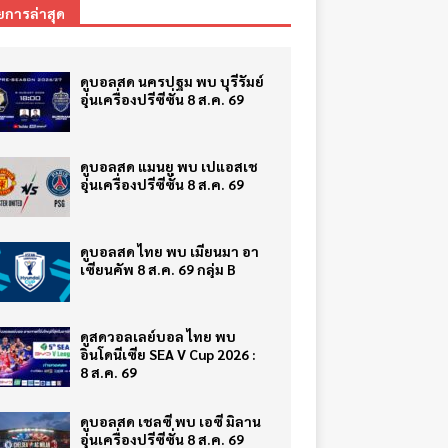
ยการล่าสุด
ดูบอลสด นครปฐม พบ บุรีรัมย์
อุ่นเครื่องปรีซีซั่น 8 ส.ค. 69
ดูบอลสด แมนยู พบ เปแอสเช
อุ่นเครื่องปรีซีซั่น 8 ส.ค. 69
ดูบอลสด ไทย พบ เมียนมา อา
เซียนคัพ 8 ส.ค. 69 กลุ่ม B
ดูสดวอลเลย์บอล ไทย พบ
อินโดนีเซีย SEA V Cup 2026 :
8 ส.ค. 69
ดูบอลสด เชลซี พบ เอซี มิลาน
อุ่นเครื่องปรีซีซั่น 8 ส.ค. 69