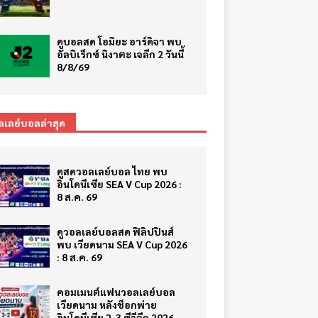
ดูบอลสด โอมิยะ อาร์ดิจา พบ
อัลบิเร็กซ์ นิงาตะ เจลีก 2 วันนี้
8/8/69
ลเลย์บอลล่าสุด
ดูสดวอลเลย์บอล ไทย พบ
อินโดนีเซีย SEA V Cup 2026 :
8 ส.ค. 69
ดูวอลเลย์บอลสด ฟิลิปปินส์
พบ เวียดนาม SEA V Cup 2026
: 8 ส.ค. 69
คอมเมนต์แฟนวอลเลย์บอล
เวียดนาม หลังช็อกพ่าย
อินโดนีเซีย 2-3 ซีวีลีก 2026