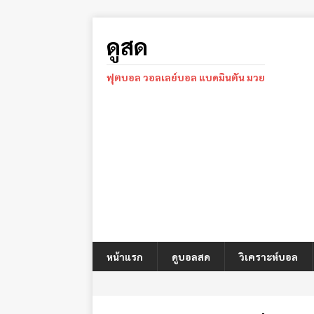
ดูสด
ฟุตบอล วอลเลย์บอล แบดมินตัน มวย
หน้าแรก
ดูบอลสด
วิเคราะห์บอล