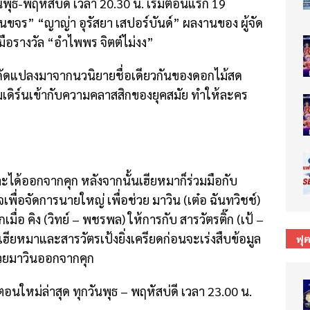
ุธ-พฤหัสบดี เวลา 20.30 น. เริ่มตอนแรก 19
นขจร” “ญาญ่า อุรัสยา เสปอร์บันด์” ผลงานของ ผู้จัด
อรางวัล “อําไพพร จิตต์ไม่งง”
่ดัดแปลงมาจากนวนิยายชื่อเดียวกันของดอกไม้สด
มเดิร์นเข้ากับความคลาสสิกของยุคสมัย ทำให้ละคร
ได้ออกจากคุก หลังจากนั้นเฮียหมาก็ร่วมมือกับ
เพื่อจัดการนายใหญ่ เพื่อช่วย มาวิน (เต๋อ ฉันทวิชช์)
มื่อ คิง (วิทย์ – พชรพล) ให้การกับ สารวัตรติ๊ก (เป้ –
 เฮียหมาและสารวัตรเป้งยิ่งเครียดก่อนจะเร่งสืบข้อมูล
ฟุ
อช่วยมาวินออกจากคุก
ตอนใหม่ล่าสุด ทุกวันพุธ – พฤหัสบ่ดี เวลา 23.00 น.