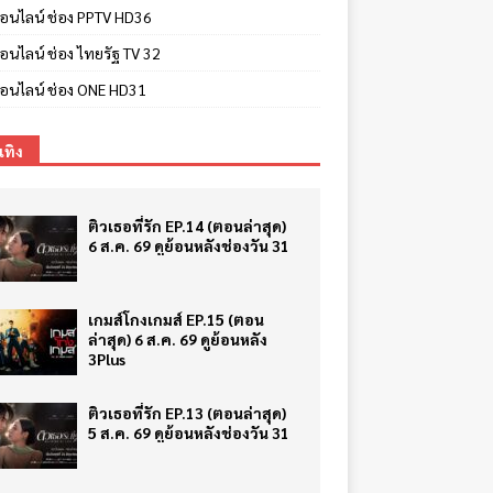
ีออนไลน์ ช่อง PPTV HD36
ออนไลน์ ช่อง ไทยรัฐ TV 32
ีออนไลน์ ช่อง ONE HD31
เทิง
ติวเธอที่รัก EP.14 (ตอนล่าสุด)
6 ส.ค. 69 ดูย้อนหลังช่องวัน 31
เกมส์โกงเกมส์ EP.15 (ตอน
ล่าสุด) 6 ส.ค. 69 ดูย้อนหลัง
3Plus
ติวเธอที่รัก EP.13 (ตอนล่าสุด)
5 ส.ค. 69 ดูย้อนหลังช่องวัน 31