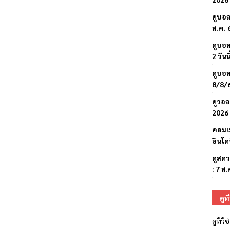
ดูบอล
ส.ค. 
ดูบอล
2 วันน
ดูบอล
8/8/
ดูวอล
2026 
คอมเ
อินโด
ดูสดว
: 7 ส.
ดูท
ดูทีว