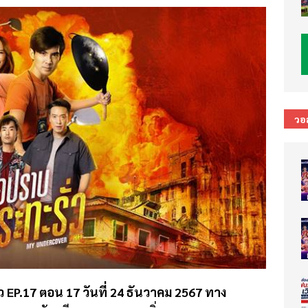
วอ
ว EP.17 ตอน 17 วันที่ 24 ธันวาคม 2567 ทาง