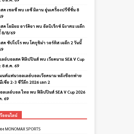
สด เชลซี พบ เอซี มิลาน อุ่นเครื่องปรีซีซั่น 8
69
สด โอมิยะ อาร์ดิจา พบ อัลบิเร็กซ์ นิงาตะ เจลีก
ี้ 8/8/69
สด ซัปโปโร พบ โตกุชิม่า วอร์ทิส เจลีก 2 วันนี้
69
เลย์บอลสด ฟิลิปปินส์ พบ เวียดนาม SEA V Cup
: 8 ส.ค. 69
มนต์แฟนวอลเลย์บอลเวียดนาม หลังช็อกพ่าย
นีเซีย 2-3 ซีวีลีก 2026 เลก 2
อลเลย์บอล ไทย พบ ฟิลิปปินส์ SEA V Cup 2026
ค. 69
ีวีออนไลน์
ีช่อง MONOMAX SPORTS