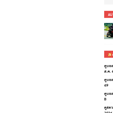
AU
ดูบอล
ส.ค. 
ดูบอล
69
ดูบอล
B
ดูสดว
2026 