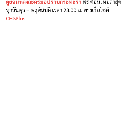
ดูย้อนหลังละครมือปราบกระทะรั่ว
ฟรี ตอนใหม่ล่าสุด
ทุกวันพุธ – พฤหัสบ่ดี เวลา 23.00 น. ทางเว็บไซต์
CH3Plus