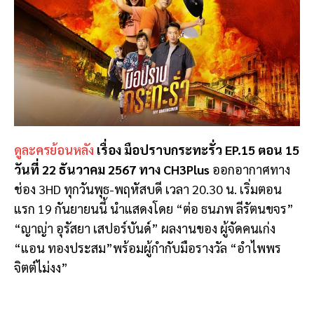
ดูละครย้อนหลัง
เรื่อง มือปราบกระทะรั่ว EP.15 ตอน 15
วันที่ 22 ธันวาคม 2567 ทาง CH3Plus
ออกอากาศทาง
ช่อง 3HD ทุกวันพุธ-พฤหัสบดี เวลา 20.30 น. เริ่มตอน
แรก 19 กันยายนนี้ นำแสดงโดย “ต่อ ธนภพ ลีรัตนขจร”
“ญาญ่า อุรัสยา เสปอร์บันด์” ผลงานของ ผู้จัดคนเก่ง
“แอน ทองประสม”พร้อมผู้กำกับมือรางวัล “อําไพพร
จิตต์ไม่งง”