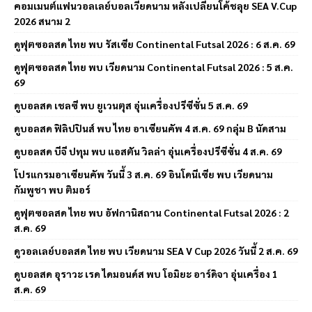
คอมเมนต์แฟนวอลเลย์บอลเวียดนาม หลังเปลี่ยนโค้ชลุย SEA V.Cup
2026 สนาม 2
ดูฟุตซอลสด ไทย พบ รัสเซีย Continental Futsal 2026 : 6 ส.ค. 69
ดูฟุตซอลสด ไทย พบ เวียดนาม Continental Futsal 2026 : 5 ส.ค.
69
ดูบอลสด เชลซี พบ ยูเวนตุส อุ่นเครื่องปรีซีซั่น 5 ส.ค. 69
ดูบอลสด ฟิลิปปินส์ พบ ไทย อาเซียนคัพ 4 ส.ค. 69 กลุ่ม B นัดสาม
ดูบอลสด บีจี ปทุม พบ แอสตัน วิลล่า อุ่นเครื่องปรีซีซั่น 4 ส.ค. 69
โปรแกรมอาเซียนคัพ วันนี้ 3 ส.ค. 69 อินโดนีเซีย พบ เวียดนาม
กัมพูชา พบ ติมอร์
ดูฟุตซอลสด ไทย พบ อัฟกานิสถาน Continental Futsal 2026 : 2
ส.ค. 69
ดูวอลเลย์บอลสด ไทย พบ เวียดนาม SEA V Cup 2026 วันนี้ 2 ส.ค. 69
ดูบอลสด อุราวะ เรด ไดมอนด์ส พบ โอมิยะ อาร์ดิจา อุ่นเครื่อง 1
ส.ค. 69