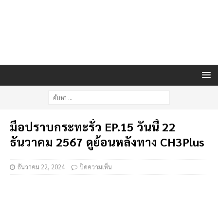
มือปราบกระทะรั่ว EP.15 วันนี้ 22
ธันวาคม 2567 ดูย้อนหลังทาง CH3Plus
ธันวาคม 22, 2024
ปิดความเห็น