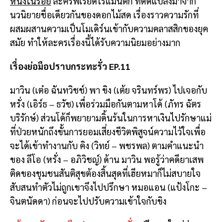
หนึ่งในร้อย
ละครพีเรียดโรแมนติก ที่ดัดแปลงมาจาก
นวนิยายชื่อเดียวกันของดอกไม้สด เรื่องราวความรักที่
ผสมผสานความเป็นโมเดิร์นเข้ากับความคลาสสิกของยุค
สมัย ทำให้ละครเรื่องนี้ได้รับความนิยมอย่างมาก
เรื่องย่อมือปราบกระทะรั่ว EP.11
มาวิน (เต๋อ ฉันทวิชช์) พา ขิง (เต้ย จรินทร์พร) ไปเจอกับ
หรั่ง (เอิร์ธ – ธวัช) เพื่อร่วมมือกันตามหาโด้ (ภัทร ฉัตร
บริรักษ์) ส่วนโด้ก็พยายามดิ้นร้นในการหาเงินไปรักษาแม่
ที่ป่วยหนักถึงขั้นการยอมเสี่ยงชีวิตพิสูจน์ความไว้ใจเพื่อ
จะได้เข้าทำงานกับ คิง (วิทย์ – พชรพล) ตามคำแนะนำ
ของ ลีโอ (หรั่ง – อภิวิชญ์) ด้าน มาวิน พอรู้ว่าคดียาเสพ
ติดของชุมชนสันติสุขต้องสิ้นสุดที่เฮียหมาก็ไม่สบายใจ
สับสนทำตัวไม่ถูกเขาจึงไปปรึกษา หมอแอน (แป้งโกะ –
จินตนัดดา) ก่อนจะไปปรับความเข้าใจกับขิง