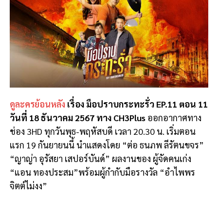
ดูละครย้อนหลัง
เรื่อง มือปราบกระทะรั่ว EP.11 ตอน 11
วันที่ 18 ธันวาคม 2567 ทาง CH3Plus
ออกอากาศทาง
ช่อง 3HD ทุกวันพุธ-พฤหัสบดี เวลา 20.30 น. เริ่มตอน
แรก 19 กันยายนนี้ นำแสดงโดย “ต่อ ธนภพ ลีรัตนขจร”
“ญาญ่า อุรัสยา เสปอร์บันด์” ผลงานของ ผู้จัดคนเก่ง
“แอน ทองประสม”พร้อมผู้กำกับมือรางวัล “อําไพพร
จิตต์ไม่งง”