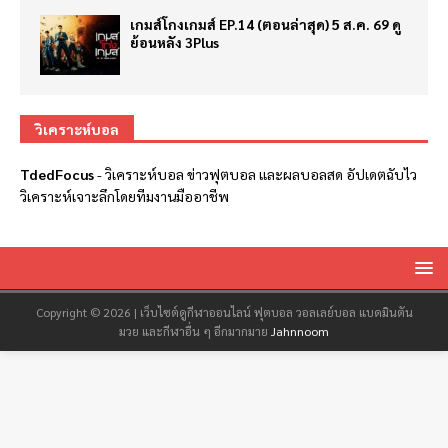
เกมส์โกงเกมส์ EP.14 (ตอนล่าสุด) 5 ส.ค. 69 ดู
ย้อนหลัง 3Plus
วิเคราะห์บอล
TdedFocus
-
วิเคราะห์บอล
ข่าวฟุตบอล และผลบอลสด อัปเดตฉับไว
วิเคราะห์เจาะลึกโดยทีมงานมืออาชีพ
Copyright © 2026 | เว็บไซต์ดูกีฬาออนไลน์ ฟุตบอล วอลเลย์บอล แบดมินตัน
มวย และกีฬาอื่น ๆ อีกมากมาย
Jahnnoom