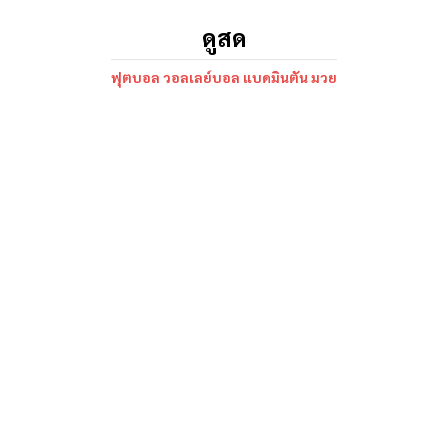
ดูสด
ฟุตบอล วอลเลย์บอล แบดมินตัน มวย