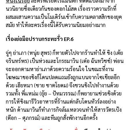
หนึ่งในร้อย
ละครพีเรียดโรแมนติก ที่ดัดแปลงมาจาก
นวนิยายชื่อเดียวกันของดอกไม้สด เรื่องราวความรักที่
ผสมผสานความเป็นโมเดิร์นเข้ากับความคลาสสิกของยุค
สมัย ทำให้ละครเรื่องนี้ได้รับความนิยมอย่างมาก
เรื่องย่อมือปราบกระทะรั่ว EP.6
จู่ๆ ย่าเภา (หนุ่ย สุพร) ก็หายตัวไปจากร้านทำให้ ขิง (เต้ย
จรินทร์พร) เป็นห่วงและโกรธมาวิน (เต๋อ ฉันทวิชช์) พ่อน
จะออกตามหาย่าเภาด้วยความร้อนใจ ในขณะที่งาน
โฆษณาของขิงก็โดนปลดแถมยังถูกแบนจากโซเชียลอีก
ด้วย เฮียหมา (ชาย ชาตโยดม) จึงชวนขิงไปทำงานด้วย
รวมทั้ง พี่แหม่ม (ยุ้ย – ปัทมวรรณ) ก็พยายามช่วยขิงด้วย
การให้ขิงมารีวิวอาหารที่ร้านแต่กลับโดนทัวร์ลงอย่าง
หนัก ด้านมาวินก็ทำภารกิจล้มเหลวจนทำให้สารวัตรเป้ง
(ต๊อก – ศุภกรณ์) และทีมถูกสั่งพักงานอีกครั้ง