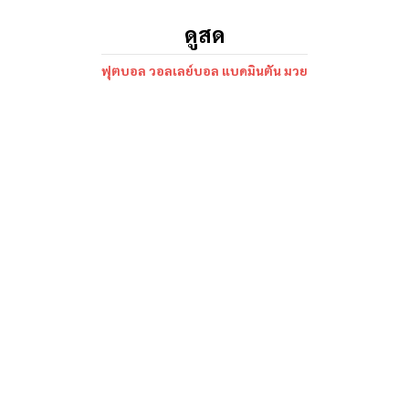
ดูสด
ฟุตบอล วอลเลย์บอล แบดมินตัน มวย