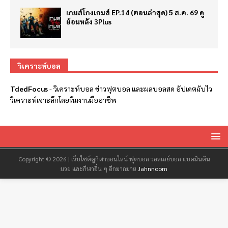
เกมส์โกงเกมส์ EP.14 (ตอนล่าสุด) 5 ส.ค. 69 ดู
ย้อนหลัง 3Plus
วิเคราะห์บอล
TdedFocus
-
วิเคราะห์บอล
ข่าวฟุตบอล และผลบอลสด อัปเดตฉับไว
วิเคราะห์เจาะลึกโดยทีมงานมืออาชีพ
Copyright © 2026 | เว็บไซต์ดูกีฬาออนไลน์ ฟุตบอล วอลเลย์บอล แบดมินตัน
มวย และกีฬาอื่น ๆ อีกมากมาย
Jahnnoom