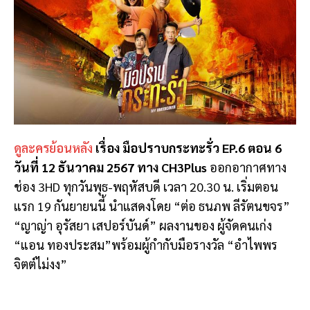
ดูละครย้อนหลัง
เรื่อง มือปราบกระทะรั่ว EP.6 ตอน 6
วันที่ 12 ธันวาคม 2567 ทาง CH3Plus
ออกอากาศทาง
ช่อง 3HD ทุกวันพุธ-พฤหัสบดี เวลา 20.30 น. เริ่มตอน
แรก 19 กันยายนนี้ นำแสดงโดย “ต่อ ธนภพ ลีรัตนขจร”
“ญาญ่า อุรัสยา เสปอร์บันด์” ผลงานของ ผู้จัดคนเก่ง
“แอน ทองประสม”พร้อมผู้กำกับมือรางวัล “อําไพพร
จิตต์ไม่งง”