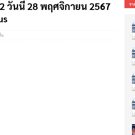
2 วันนี้ 28 พฤศจิกายน 2567
รา
us
็น