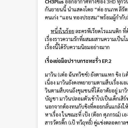
CH3Plus
ออกอากาศทางช่อง 3HD ทุกวันพ
กันยายนนี้ นำแสดงโดย “ต่อ ธนภพ ลีรัต
คนเก่ง “แอน ทองประสม”พร้อมผู้กำกับมื
หนึ่งในร้อย
ละครพีเรียดโรแมนติก ที
เรื่องราวความรักที่ผสมผสานความเป็นโ
เรื่องนี้ได้รับความนิยมอย่างมาก
เรื่องย่อมือปราบกระทะรั่ว EP.2
มาวิน (เต๋อ ฉันทวิชช์) ยังตามแหก ขิง (
เนื่อง มาวินยังคงพยายามตามสืบเรื่องเอเ
วินตามสืบจนถึงชุมชนที่โด้อาศัยอยู่ มา
บัญชา มาวินปลอมตัวเข้าไปเป็นเด็กเสิ
นอกจากต้องทนกับขิงที่คอยกลั่นแกล้งให
หาเรื่อง ในขณะที่ เป้ง (ต๊อก ศุภกรณ์) เ
สารวัตรติ๊ก (เป้ ทวีฤทธิ์) คู่แข่งตลอดกา