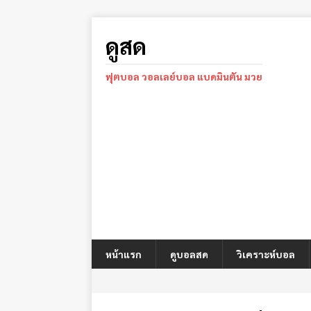
ดูสด
ฟุตบอล วอลเลย์บอล แบดมินตัน มวย
หน้าแรก
ดูบอลสด
วิเคราะห์บอล