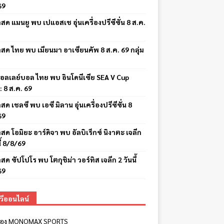
69
สด แมนยู พบ เปแอสเช อุ่นเครื่องปรีซีซั่น 8 ส.ค.
สด ไทย พบ เมียนมา อาเซียนคัพ 8 ส.ค. 69 กลุ่ม
อลเลย์บอล ไทย พบ อินโดนีเซีย SEA V Cup
: 8 ส.ค. 69
สด เชลซี พบ เอซี มิลาน อุ่นเครื่องปรีซีซั่น 8
69
สด โอมิยะ อาร์ดิจา พบ อัลบิเร็กซ์ นิงาตะ เจลีก
ี้ 8/8/69
สด ซัปโปโร พบ โตกุชิม่า วอร์ทิส เจลีก 2 วันนี้
69
ีวีออนไลน์
ีช่อง MONOMAX SPORTS