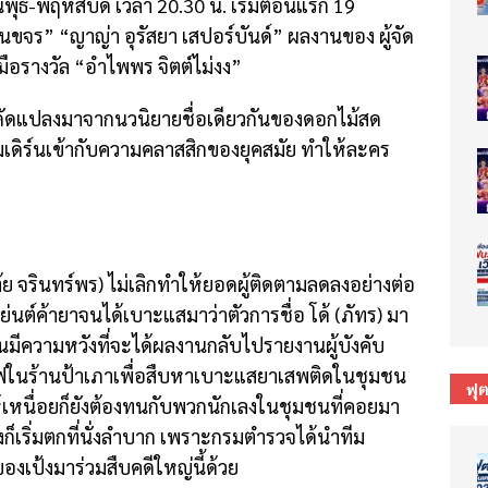
ุธ-พฤหัสบดี เวลา 20.30 น. เริ่มตอนแรก 19
นขจร” “ญาญ่า อุรัสยา เสปอร์บันด์” ผลงานของ ผู้จัด
อรางวัล “อําไพพร จิตต์ไม่งง”
่ดัดแปลงมาจากนวนิยายชื่อเดียวกันของดอกไม้สด
มเดิร์นเข้ากับความคลาสสิกของยุคสมัย ทำให้ละคร
เต้ย จรินทร์พร) ไม่เลิกทำให้ยอดผู้ติดตามลดลงอย่างต่อ
ย่นต์ค้ายาจนได้เบาะแสมาว่าตัวการชื่อ โด้ (ภัทร) มา
วินมีความหวังที่จะได้ผลงานกลับไปรายงานผู้บังคับ
ร์ฟในร้านป้าเภาเพื่อสืบหาเบาะแสยาเสพติดในชุมชน
ฟุ
้เหนื่อยก็ยังต้องทนกับพวกนักเลงในชุมชนที่คอยมา
องก็เริ่มตกที่นั่งลำบาก เพราะกรมตำรวจได้นำทีม
ลของเป้งมาร่วมสืบคดีใหญ่นี้ด้วย