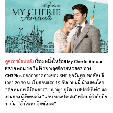
ดูละครย้อนหลัง
เรื่อง หนึ่งในร้อย My Cherie Amour
EP.16 ตอน 16 วันที่ 13 พฤศจิกายน 2567 ทาง
CH3Plus
ออกอากาศทางช่อง 3HD ทุกวันพุธ-พฤหัสบดี
เวลา 20.30 น. เริ่มตอนแรก 19 กันยายนนี้ นำแสดงโดย
“ต่อ ธนภพ ลีรัตนขจร” “ญาญ่า อุรัสยา เสปอร์บันด์” ผล
งานของ ผู้จัดคนเก่ง “แอน ทองประสม”พร้อมผู้กำกับมือ
รางวัล “อําไพพร จิตต์ไม่งง”