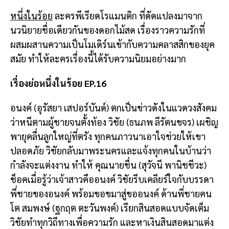
หนึ่งในร้อย
ละครพีเรียดโรแมนติก ที่ดัดแปลงมาจาก
นวนิยายชื่อเดียวกันของดอกไม้สด เรื่องราวความรักที่
ผสมผสานความเป็นโมเดิร์นเข้ากับความคลาสสิกของยุค
สมัย ทำให้ละครเรื่องนี้ได้รับความนิยมอย่างมาก
เรื่องย่อหนึ่งในร้อย EP.16
อนงค์ (อุรัสยา เสปอร์บันด์) ตกเป็นข่าวดังในแวดวงสังคม
ว่าหนีตามผู้ชายจนตั้งท้อง วิชัย (ธนภพ ลีรัตนขจร) เผชิญ
พายุคลื่นลูกใหญ่ที่ตรัง ทุกคนภาวนาเอาใจช่วยให้เขา
ปลอดภัย วิชัยกลับมาพระนครและแจ้งทุกคนในบ้านว่า
กำลังจะแต่งงาน ทำให้ คุณนายชื่น (สุวัจนี พานิชชีวะ)
ช็อคเมื่อรู้ว่าเจ้าสาวคืออนงค์ วิชัยรีบเคลียร์ใจกับบรรดา
พี่ชายของอนงค์ พร้อมขอขมาสู่ขออนงค์ ด้านพี่ชายคน
โต สมพงษ์ (ฐกฤต ตะวันพงค์) เรียกสินสอดแบบจัดเต็ม
วิชัยทำทุกวิถีทางเพื่อความรัก และหาเงินสินสอดมาแต่ง