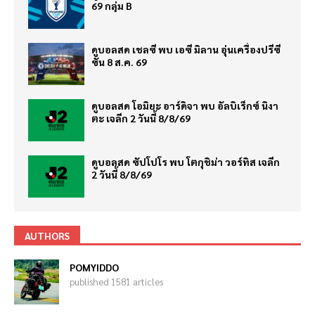
69 กลุ่ม B
ดูบอลสด เชลซี พบ เอซี มิลาน อุ่นเครื่องปรีซี
ซั่น 8 ส.ค. 69
ดูบอลสด โอมิยะ อาร์ดิจา พบ อัลบิเร็กซ์ นิงา
ตะ เจลีก 2 วันนี้ 8/8/69
ดูบอลสด ซัปโปโร พบ โตกุชิม่า วอร์ทิส เจลีก
2 วันนี้ 8/8/69
AUTHORS
POMYIDDO
published 1581 articles