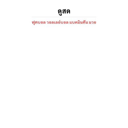
ดูสด
ฟุตบอล วอลเลย์บอล แบดมินตัน มวย