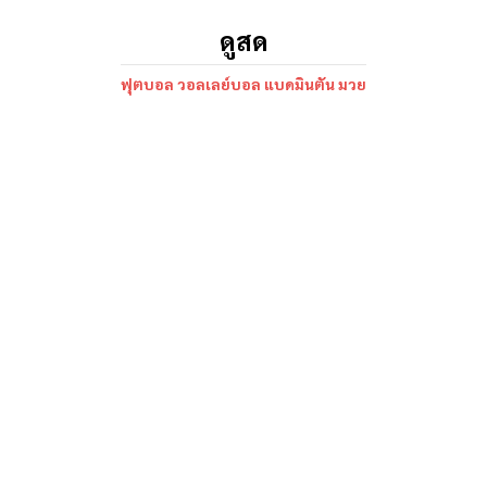
ดูสด
ฟุตบอล วอลเลย์บอล แบดมินตัน มวย