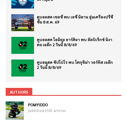
ดูบอลสด เชลซี พบ เอซี มิลาน อุ่นเครื่องปรีซี
ซั่น 8 ส.ค. 69
ดูบอลสด โอมิยะ อาร์ดิจา พบ อัลบิเร็กซ์ นิงา
ตะ เจลีก 2 วันนี้ 8/8/69
ดูบอลสด ซัปโปโร พบ โตกุชิม่า วอร์ทิส เจลีก
2 วันนี้ 8/8/69
AUTHORS
POMYIDDO
published 1581 articles