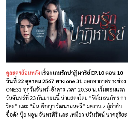
ดูละครย้อนหลัง
เรื่อง เกมรักปาฏิหาริย์ EP.10 ตอน 10
วันที่ 22 ตุลาคม 2567 ทาง one 31
ออกอากาศทางช่อง
ONE31 ทุกวันจันทร์-อังคาร เวลา 20.30 น. เริ่มตอนแรก
วันจันทร์ที่ 23 กันยายนนี้ นำแสดงโดย “ฟิล์ม ธนภัทร กา
วิละ” และ “มิน พีชญา วัฒนามนตรี” ผลงาน 2 ผู้กำกับ
ชื่อดัง ปุ๊ย ผอูน จันทรศิริ และ เหมี่ยว ปวันรัตน์ นาคสุริยะ