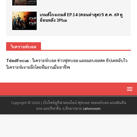
เกมส์โกงเกมส์ EP.14 (ตอนล่าสุด) 5 ส.ค. 69 ดู
ย้อนหลัง 3Plus
วิเคราะห์บอล
TdedFocus
-
วิเคราะห์บอล
ข่าวฟุตบอล และผลบอลสด อัปเดตฉับไว
วิเคราะห์เจาะลึกโดยทีมงานมืออาชีพ
Copyright © 2026 | เว็บไซต์ดูกีฬาออนไลน์ ฟุตบอล วอลเลย์บอล แบดมินตัน
มวย และกีฬาอื่น ๆ อีกมากมาย
Jahnnoom