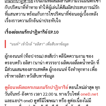
เกมรักปาฏิหาริย์
เป็นเกมที่ผสมผสานความโรแมนติกเข้า
กับปริศนาที่ท้าทาย ทำให้ผู้เล่นได้สัมผัสประสบการณ์รัก
ที่แสนหวาน พร้อมกับการไขปริศนาที่ซ่อนอยู่เบื้องหลัง
เรื่องราวความรักอันน่าประทับใจ
เรื่องย่อเกมรักปาฏิหาริย์ EP.10
“นนท์” เข้าใกล้ “อลิสา” เพื่อสืบหาข้อมูล
ผู้กองนนท์ (ท็อป จรณ) สงสัยว่า คลีนิคความงาม ของ
ครอบครัว อลิสา (นาน่า ศวรรยา) ผลิตเจลลี่ลดน้ำหนัก ที่
มีส่วนผสมของสารเสพติด ผู้กองนนท์ จึงทำทุกทาง เพื่อ
เข้าหาอลิสา หวังสืบหาข้อมูล
ดูย้อนหลังละครเกมเกมรักปาฏิหาริย์
ตอนใหม่ล่าสุด ทุก
วันจันทร์-อังคาร เวลา 22.00 น. ทางเว็บไซต์
oneD.net
และแอปฯ oneD ดูฟรีมีโฆษณา หรือ ดูต่อเนื่องไม่มี