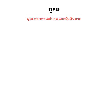
ดูสด
ฟุตบอล วอลเลย์บอล แบดมินตัน มวย