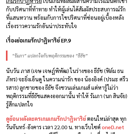
เกมรักปาฏิหาริย์
เป็นเกมที่ผสมผสานความโรแมนติกเข้า
กับปริศนาที่ท้าทาย ทำให้ผู้เล่นได้สัมผัสประสบการณ์รัก
ที่แสนหวาน พร้อมกับการไขปริศนาที่ซ่อนอยู่เบื้องหลัง
เรื่องราวความรักอันน่าประทับใจ
เรื่องย่อเกมรักปาฏิหาริย์ EP.9
“รัมภา” แปลกใจกับพฤติกรรมของ “ธีธัช”
นับวัน ภาส (เจษ เจษฎ์พิพัฒ) ในร่างของ ธีธัช (ฟิล์ม ธน
ภัทร) จะยิ่งเอ็นดู ในความน่ารัก ของ น้องอิงค์ (ปรมะ ศรีว
รสาร) ลูกชายของ ธีธัช จึงชวนเล่นเกมส์ แต่หารู้ไม่ว่า
พฤติกรรมที่ธีธัชแสดงออกมานั้น ทำให้ รัมภา (นก สินจัย)
รู้สึกแปลกใจ
ดูย้อนหลังละครเกมเกมรักปาฏิหาริย์
ตอนใหม่ล่าสุด ทุก
วันจันทร์-อังคาร เวลา 22.00 น. ทางเว็บไซต์
oneD.net