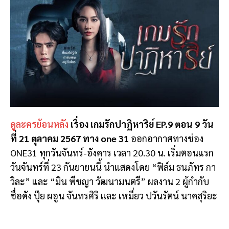
ดูละครย้อนหลัง
เรื่อง เกมรักปาฏิหาริย์ EP.9 ตอน 9 วัน
ที่ 21 ตุลาคม 2567 ทาง one 31
ออกอากาศทางช่อง
ONE31 ทุกวันจันทร์-อังคาร เวลา 20.30 น. เริ่มตอนแรก
วันจันทร์ที่ 23 กันยายนนี้ นำแสดงโดย “ฟิล์ม ธนภัทร กา
วิละ” และ “มิน พีชญา วัฒนามนตรี” ผลงาน 2 ผู้กำกับ
ชื่อดัง ปุ๊ย ผอูน จันทรศิริ และ เหมี่ยว ปวันรัตน์ นาคสุริยะ