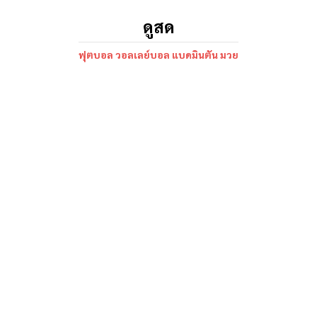
ดูสด
ฟุตบอล วอลเลย์บอล แบดมินตัน มวย