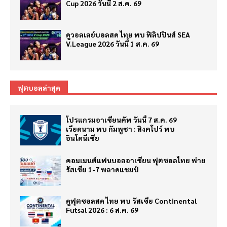
Cup 2026 วันนี้ 2 ส.ค. 69
ดูวอลเลย์บอลสด ไทย พบ ฟิลิปปินส์ SEA
V.League 2026 วันนี้ 1 ส.ค. 69
ฟุตบอลล่าสุด
โปรแกรมอาเซียนคัพ วันนี้ 7 ส.ค. 69
เวียดนาม พบ กัมพูชา : สิงคโปร์ พบ
อินโดนีเซีย
คอมเมนต์แฟนบอลอาเซียน ฟุตซอลไทย พ่าย
รัสเซีย 1-7 พลาดแชมป์
ดูฟุตซอลสด ไทย พบ รัสเซีย Continental
Futsal 2026 : 6 ส.ค. 69