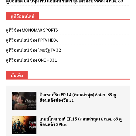
ดูบอลสด บีจี ปทุม พบ แอสตัน วิลล่า อุ่นเครื่องปรีซีซั่น 4 ส.ค. 69
ดูทีวีออนไลน์
ดูทีวีช่อง MONOMAX SPORTS
ดูทีวีออนไลน์ ช่อง PPTV HD36
ดูทีวีออนไลน์ ช่อง ไทยรัฐ TV 32
ดูทีวีออนไลน์ ช่อง ONE HD31
บันเทิง
ติวเธอที่รัก EP.14 (ตอนล่าสุด) 6 ส.ค. 69 ดู
ย้อนหลังช่องวัน 31
เกมส์โกงเกมส์ EP.15 (ตอนล่าสุด) 6 ส.ค. 69 ดู
ย้อนหลัง 3Plus