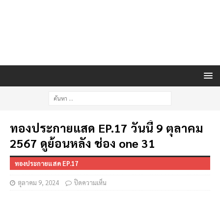
ทองประกายแสด EP.17 วันนี้ 9 ตุลาคม
2567 ดูย้อนหลัง ช่อง one 31
ทองประกายแสด EP.17
ตุลาคม 9, 2024
ปิดความเห็น