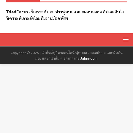
TdedFocus
-
วิเคราะห์บอล
ข่าวฟุตบอล และผลบอลสด อัปเดตฉับไว
วิเคราะห์เจาะลึกโดยทีมงานมืออาชีพ
Copyright © 2026 | เว็บไซต์ดูกีฬาออนไลน์ ฟุตบอล วอลเลย์บอล แบดมินตัน
มวย และกีฬาอื่น ๆ อีกมากมาย
Jahnnoom