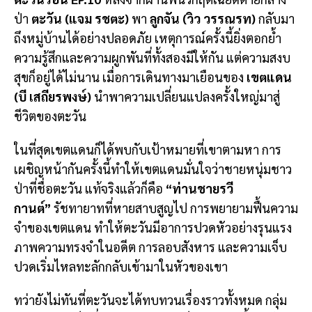
ป่า
ตะวัน (แจม รชตะ)
พา
ลูกจัน (วิว วรรณรท)
กลับมา
ถึงหมู่บ้านได้อย่างปลอดภัย เหตุการณ์ครั้งนี้ยิ่งตอกย้ำ
ความรู้สึกและความผูกพันที่ทั้งสองมีให้กัน แต่ความสงบ
สุขก็อยู่ได้ไม่นาน เมื่อการเดินทางมาเยือนของ
เขตแดน
(บี เสถียรพงษ์)
นำพาความเปลี่ยนแปลงครั้งใหญ่มาสู่
ชีวิตของตะวัน
ในที่สุดเขตแดนก็ได้พบกับเป้าหมายที่เขาตามหา การ
เผชิญหน้ากันครั้งนี้ทำให้เขตแดนมั่นใจว่าชายหนุ่มชาว
ป่าที่ชื่อตะวัน แท้จริงแล้วก็คือ
“ท่านชายรวี
กานต์”
รัชทายาทที่หายสาบสูญไป การพยายามฟื้นความ
จำของเขตแดน ทำให้ตะวันมีอาการปวดหัวอย่างรุนแรง
ภาพความทรงจำในอดีต การลอบสังหาร และความเจ็บ
ปวดเริ่มไหลทะลักกลับเข้ามาในหัวของเขา
ทว่ายังไม่ทันที่ตะวันจะได้ทบทวนเรื่องราวทั้งหมด กลุ่ม