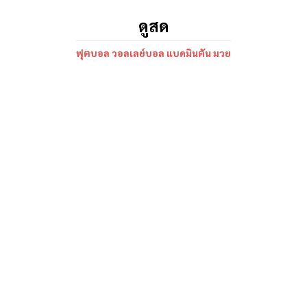
ดูสด
ฟุตบอล วอลเลย์บอล แบดมินตัน มวย