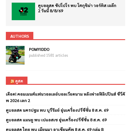
ดูบอลสด ซัปโปโร พบ โตกุชิม่า วอร์ทิส เจลีก
2 วันนี้ 8/8/69
AUTHORS
POMYIDDO
published 1581 articles
ดูสด
เดือด! คอมเมนต์แฟนวอลเลย์บอลเวียดนาม หลังพ่ายฟิลิปปินส์ ซีวีคั
พ 2026 เลก 2
ดูบอลสด นครปฐม พบ บุรีรัมย์ อุ่นเครื่องปรีซีซั่น 8 ส.ค. 69
ดูบอลสด แมนยู พบ เปแอสเช อุ่นเครื่องปรีซีซั่น 8 ส.ค. 69
ดูบอลสด ไทย พบ เมียนมา อาเซียนคัพ 8 ส.ค. 69 กลุ่ม B