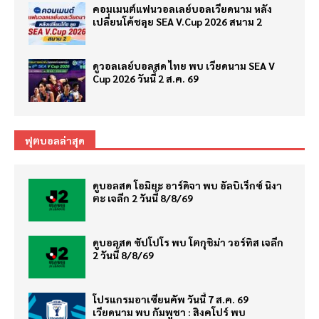
คอมเมนต์แฟนวอลเลย์บอลเวียดนาม หลัง
เปลี่ยนโค้ชลุย SEA V.Cup 2026 สนาม 2
ดูวอลเลย์บอลสด ไทย พบ เวียดนาม SEA V
Cup 2026 วันนี้ 2 ส.ค. 69
ฟุตบอลล่าสุด
ดูบอลสด โอมิยะ อาร์ดิจา พบ อัลบิเร็กซ์ นิงา
ตะ เจลีก 2 วันนี้ 8/8/69
ดูบอลสด ซัปโปโร พบ โตกุชิม่า วอร์ทิส เจลีก
2 วันนี้ 8/8/69
โปรแกรมอาเซียนคัพ วันนี้ 7 ส.ค. 69
เวียดนาม พบ กัมพูชา : สิงคโปร์ พบ