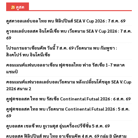
ดูสด
ดูสดวอลเลย์บอล ไทย พบ ฟิลิปปินส์ SEA V Cup 2026 : 7 ส.ค. 69
ดูวอลเลย์บอลสด อินโดนีเซีย พบ เวียดนาม SEA V Cup 2026 : 7 ส.ค.
69
โปรแกรมอาเซียนคัพ วันนี้ 7 ส.ค. 69 เวียดนาม พบ กัมพูชา :
สิงคโปร์ พบ อินโดนีเซีย
คอมเมนต์แฟนบอลอาเซียน ฟุตซอลไทย พ่าย รัสเซีย 1-7 พลาด
แชมป์
คอมเมนต์แฟนวอลเลย์บอลเวียดนาม หลังเปลี่ยนโค้ชลุย SEA V.Cup
2026 สนาม 2
ดูฟุตซอลสด ไทย พบ รัสเซีย Continental Futsal 2026 : 6 ส.ค. 69
ดูฟุตซอลสด ไทย พบ เวียดนาม Continental Futsal 2026 : 5 ส.ค.
69
ดูบอลสด เชลซี พบ ยูเวนตุส อุ่นเครื่องปรีซีซั่น 5 ส.ค. 69
ดูบอลสด ฟิลิปปินส์ พบ ไทย อาเซียนคัพ 4 ส.ค. 69 กลุ่ม B นัดสาม