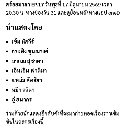
สร้อยมาลา EP.17
วันพุธที่ 17 มิถุนายน 2569 เวลา
20.30 น. ทางช่องวัน 31 และดูย้อนหลังทางแอป oneD
นำแสดงโดย
เข้ม หัสวีร์
กระทิง ขุนณรงค์
มาเบล สุชาดา
เอินเอิน ฟาติมา
แหม่ม คัทลียา
หมิว ลลิตา
อู๋ ธนากร
ร่วมด้วยนักแสดงอีกคับคั่งที่จะมาถ่ายทอดเรื่องราวเข้ม
ข้นในละครเรื่องนี้