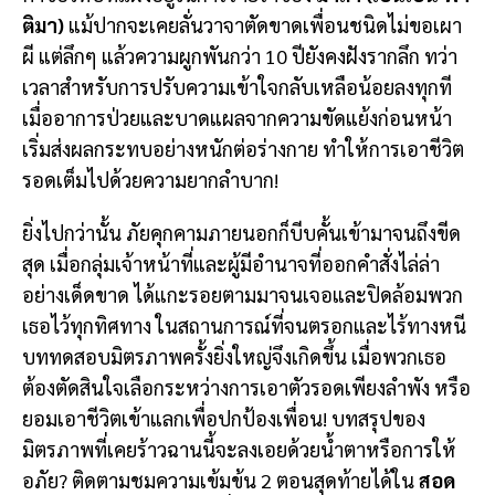
ติมา)
แม้ปากจะเคยลั่นวาจาตัดขาดเพื่อนชนิดไม่ขอเผา
ผี แต่ลึกๆ แล้วความผูกพันกว่า 10 ปียังคงฝังรากลึก ทว่า
เวลาสำหรับการปรับความเข้าใจกลับเหลือน้อยลงทุกที
เมื่ออาการป่วยและบาดแผลจากความขัดแย้งก่อนหน้า
เริ่มส่งผลกระทบอย่างหนักต่อร่างกาย ทำให้การเอาชีวิต
รอดเต็มไปด้วยความยากลำบาก!
ยิ่งไปกว่านั้น ภัยคุกคามภายนอกก็บีบคั้นเข้ามาจนถึงขีด
สุด เมื่อกลุ่มเจ้าหน้าที่และผู้มีอำนาจที่ออกคำสั่งไล่ล่า
อย่างเด็ดขาด ได้แกะรอยตามมาจนเจอและปิดล้อมพวก
เธอไว้ทุกทิศทาง ในสถานการณ์ที่จนตรอกและไร้ทางหนี
บททดสอบมิตรภาพครั้งยิ่งใหญ่จึงเกิดขึ้น เมื่อพวกเธอ
ต้องตัดสินใจเลือกระหว่างการเอาตัวรอดเพียงลำพัง หรือ
ยอมเอาชีวิตเข้าแลกเพื่อปกป้องเพื่อน! บทสรุปของ
มิตรภาพที่เคยร้าวฉานนี้จะลงเอยด้วยน้ำตาหรือการให้
อภัย? ติดตามชมความเข้มข้น 2 ตอนสุดท้ายได้ใน
สอด