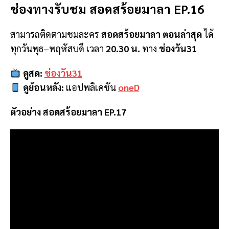
ช่องทางรับชม
สอดสร้อยมาลา EP.16
สามารถติดตามชมละคร
สอดสร้อยมาลา ตอนล่าสุด
ได้
ทุกวันพุธ–พฤหัสบดี เวลา
20.30 น.
ทาง
ช่องวัน31
ดูสด:
ช่องวัน31
ดูย้อนหลัง:
แอปพลิเคชัน
oneD
ตัวอย่าง สอดสร้อยมาลา EP.17