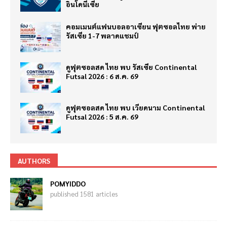
อินโดนีเซีย
คอมเมนต์แฟนบอลอาเซียน ฟุตซอลไทย พ่าย
รัสเซีย 1-7 พลาดแชมป์
ดูฟุตซอลสด ไทย พบ รัสเซีย Continental
Futsal 2026 : 6 ส.ค. 69
ดูฟุตซอลสด ไทย พบ เวียดนาม Continental
Futsal 2026 : 5 ส.ค. 69
AUTHORS
POMYIDDO
published 1581 articles