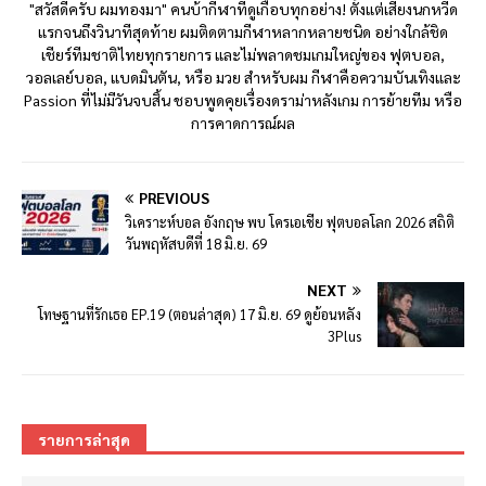
"สวัสดีครับ ผมทองมา" คนบ้ากีฬาที่ดูเกือบทุกอย่าง! ตั้งแต่เสียงนกหวีด
แรกจนถึงวินาทีสุดท้าย ผมติดตามกีฬาหลากหลายชนิด อย่างใกล้ชิด
เชียร์ทีมชาติไทยทุกรายการ และไม่พลาดชมเกมใหญ่ของ ฟุตบอล,
วอลเลย์บอล, แบดมินตัน, หรือ มวย สำหรับผม กีฬาคือความบันเทิงและ
Passion ที่ไม่มีวันจบสิ้น ชอบพูดคุยเรื่องดราม่าหลังเกม การย้ายทีม หรือ
การคาดการณ์ผล
PREVIOUS
วิเคราะห์บอล อังกฤษ พบ โครเอเชีย ฟุตบอลโลก 2026 สถิติ
วันพฤหัสบดีที่ 18 มิ.ย. 69
NEXT
โทษฐานที่รักเธอ EP.19 (ตอนล่าสุด) 17 มิ.ย. 69 ดูย้อนหลัง
3Plus
รายการล่าสุด