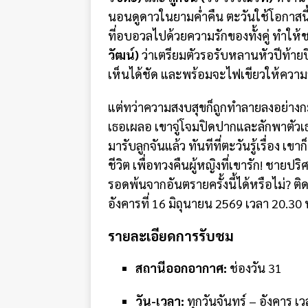
นอนดูดาวในยามค่ำคืน ตะวันใช้โอกาสน
ที่อบอวลไปด้วยความรักของทั้งคู่ ทำใ
วัฒน์)
ว่าเตรียมตัวรอรับหลานหัวปีท้ายปีไ
เห็นได้ชัด และพร้อมจะไฟเขียวให้ความรั
แต่ทว่าความสงบสุขก็ถูกทำลายลงอย่างกะท
เธอเผลอ เขาจู่โจมปิดปากและลักพาตัวเ
มารับลูกจันแล้ว ทันทีที่ตะวันรู้เรื่อง เ
ชีวิต เพื่อทวงคืนผู้หญิงที่เขารัก! ชาย
รอดพ้นจากอันตรายครั้งนี้ได้หรือไม่? 
อังคารที่ 16 มิถุนายน 2569 เวลา 20.3
รายละเอียดการรับชม
สถานีออกอากาศ:
ช่องวัน 31
วัน-เวลา:
ทุกวันจันทร์ – อังคาร เ