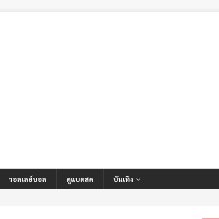
วอลเลย์บอล
ดูแบดสด
บันเทิง