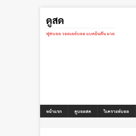
ดูสด
ฟุตบอล วอลเลย์บอล แบดมินตัน มวย
หน้าแรก
ดูบอลสด
วิเคราะห์บอล