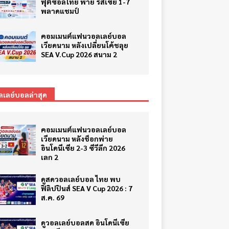
ฟุตซอลไทย พ่าย รัสเซีย 1-7
พลาดแชมป์
คอมเมนต์แฟนวอลเลย์บอล
เวียดนาม หลังเปลี่ยนโค้ชลุย
SEA V.Cup 2026 สนาม 2
ลเลย์บอลล่าสุด
คอมเมนต์แฟนวอลเลย์บอล
เวียดนาม หลังช็อกพ่าย
อินโดนีเซีย 2-3 ซีวีลีก 2026
เลก 2
ดูสดวอลเลย์บอล ไทย พบ
ฟิลิปปินส์ SEA V Cup 2026 : 7
ส.ค. 69
ดูวอลเลย์บอลสด อินโดนีเซีย