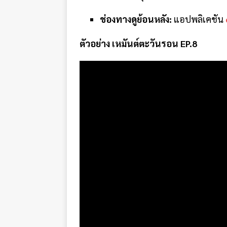
ช่องทางดูย้อนหลัง:
แอปพลิเคชัน
ตัวอย่าง เหมันต์ตะวันรอน EP.8