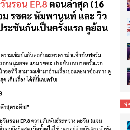
ะวันรอน EP.8
ตอนล่าสุด (16
 แจม รชตะ หัมพานนท์ และ วิว
ะชันกันเป็นครั้งแรก ดูย้อน
ความเข้มข้นกันต่อกับละครดราม่าแอ็กชันฟอร์ม
อกหนุ่มฮอต แจม รชตะ ประชันบทบาทครั้งแรก
าจอทีวี สามารถเข้ามาอ่านเรื่องย่อและหาช่องทาง ดู
เต็มเรื่อง ได้ที่นี่เลยครับ!
8
ฟุ
าตัวสุดระทึก!”
ตะวันรอน EP.8
ความสัมพันธ์ระหว่าง
ตะวัน (แจม
นจนถึงขีดสุด เมื่อทั้งคู่ได้ใช้เวลาอยู่ด้วยกันตามลำพัง