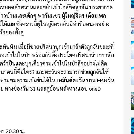
ี้หยอดคำหวานและขยับเข้าใกล้ชิดลูกจัน บรรยากาศ
ห้ชาวบ้านและเด็กๆ พากันแซว
ผู้ใหญ่จิตร (ต้อม พล
ด้เลย ซึ่งคราวนี้ผู้ใหญ่จิตรกลับมีท่าทีอ่อนลงอย่าง
กของทั้งคู่
ันหัน เมื่อมีชายปริศนาบุกเข้ามาถึงตัวลูกจันขณะที่
ธอเข้าไปในป่า พร้อมกับทิ้งประโยคปริศนาว่าเขากลับ
ขาก็คว้าปืนและบุกเดี่ยวตามเข้าไปในป่าลึกอย่างไม่คิด
ปริศนาคนนี้คือใคร? และตะวันจะสามารถช่วยลูกจันให้
ติดตามชมความเข้มข้นได้ใน
เหมันต์ตะวันรอน EP.8
วัน
0 น. ทางช่องวัน 31 และดูย้อนหลังทางแอป oneD
วลา 20.30 น.