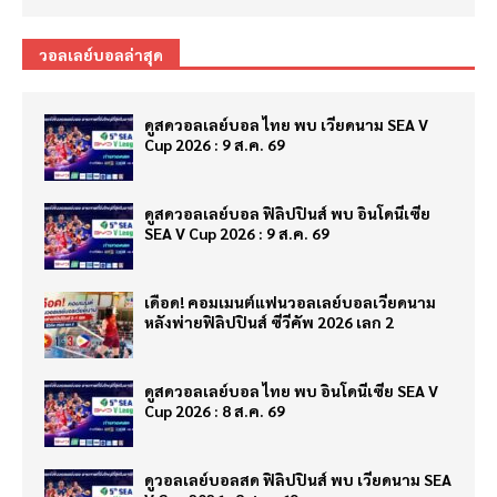
วอลเลย์บอลล่าสุด
ดูสดวอลเลย์บอล ไทย พบ เวียดนาม SEA V
Cup 2026 : 9 ส.ค. 69
ดูสดวอลเลย์บอล ฟิลิปปินส์ พบ อินโดนีเซีย
SEA V Cup 2026 : 9 ส.ค. 69
เดือด! คอมเมนต์แฟนวอลเลย์บอลเวียดนาม
หลังพ่ายฟิลิปปินส์ ซีวีคัพ 2026 เลก 2
ดูสดวอลเลย์บอล ไทย พบ อินโดนีเซีย SEA V
Cup 2026 : 8 ส.ค. 69
ดูวอลเลย์บอลสด ฟิลิปปินส์ พบ เวียดนาม SEA