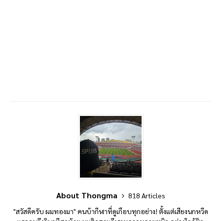
About Thongma
818 Articles
"สวัสดีครับ ผมทองมา" คนบ้ากีฬาที่ดูเกือบทุกอย่าง! ตั้งแต่เสียงนกหวีด