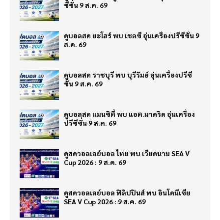
ซีซั่น 9 ส.ค. 69
ดูบอลสด ยะโฮร์ พบ เชลซี อุ่นเครื่องปรีซีซั่น 9
ส.ค. 69
ดูบอลสด ราชบุรี พบ บุรีรัมย์ อุ่นเครื่องปรีซี
ซั่น 9 ส.ค. 69
ดูบอลสด แมนซิตี้ พบ แอต.มาดริด อุ่นเครื่อง
ปรีซีซั่น 9 ส.ค. 69
ดูสดวอลเลย์บอล ไทย พบ เวียดนาม SEA V
Cup 2026 : 9 ส.ค. 69
ดูสดวอลเลย์บอล ฟิลิปปินส์ พบ อินโดนีเซีย
SEA V Cup 2026 : 9 ส.ค. 69