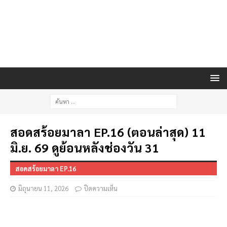
สอดสร้อยมาลา EP.16 (ตอนล่าสุด) 11
มิ.ย. 69 ดูย้อนหลังช่องวัน 31
สอดสร้อยมาลา EP.16
มิถุนายน 11, 2026
ปิดความเห็น