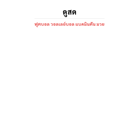
ดูสด
ฟุตบอล วอลเลย์บอล แบดมินตัน มวย