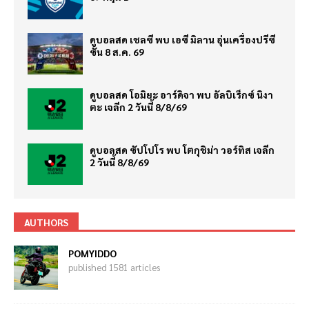
ดูบอลสด เชลซี พบ เอซี มิลาน อุ่นเครื่องปรีซี
ซั่น 8 ส.ค. 69
ดูบอลสด โอมิยะ อาร์ดิจา พบ อัลบิเร็กซ์ นิงา
ตะ เจลีก 2 วันนี้ 8/8/69
ดูบอลสด ซัปโปโร พบ โตกุชิม่า วอร์ทิส เจลีก
2 วันนี้ 8/8/69
AUTHORS
POMYIDDO
published 1581 articles