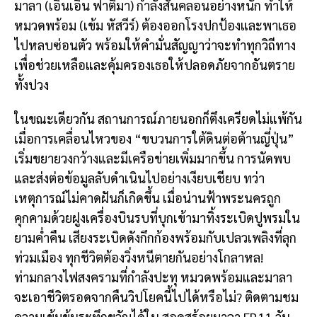
มาลา (เอินเอิน ฟาติมา) กำลังสั่นคลอนอย่างหนัก ทำให้
หมวดพร้อม (เข้ม หัสวีร์) ต้องออกโรงปกป้องและพาเธอ
ไปหลบซ่อนตัว พร้อมให้คำมั่นสัญญาว่าจะทำทุกวิถีทาง
เพื่อช่วยเหลือและคุ้มครองเธอให้ปลอดภัยจากอันตราย
ทั้งปวง
ในขณะเดียวกัน สถานการณ์ภายนอกก็ตึงเครียดไม่แพ้กัน
เมื่อการเคลื่อนไหวของ “ขบวนการใต้ดินต่อต้านญี่ปุ่น”
เริ่มขยายวงกว้างและมีเครือข่ายเพิ่มมากขึ้น การนัดพบ
และส่งต่อข้อมูลลับดำเนินไปอย่างเงียบเชียบ ทว่า
เหตุการณ์ไม่คาดฝันก็เกิดขึ้น เมื่อน่านฟ้าพระนครถูก
คุกคามด้วยฝูงเครื่องบินรบที่บุกเข้ามาทิ้งระเบิดปูพรมใน
ยามค่ำคืน เสียงระเบิดดังกึกก้องพร้อมกับเปลวเพลิงที่ลุก
ท่วมเมือง ทุกชีวิตต้องวิ่งหนีตายกันอย่างโกลาหล!
ท่ามกลางไฟสงครามที่กำลังปะทุ หมวดพร้อมและมาลา
จะเอาชีวิตรอดจากคืนวิปโยคนี้ไปได้หรือไม่? ติดตามชม
ความเข้มข้นระทึกขวัญได้ใน สอดสร้อยมาลา EP.11 วัน