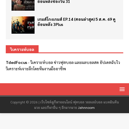
ย้อนหลังช่องวัน 31
เกมส์โกงเกมส์ EP.14 (ตอนล่าสุด) 5 ส.ค. 69 ดู
ย้อนหลัง 3Plus
วิเคราะห์บอล
TdedFocus
-
วิเคราะห์บอล
ข่าวฟุตบอล และผลบอลสด อัปเดตฉับไว
วิเคราะห์เจาะลึกโดยทีมงานมืออาชีพ
Copyright © 2026 | เว็บไซต์ดูกีฬาออนไลน์ ฟุตบอล วอลเลย์บอล แบดมินตัน
มวย และกีฬาอื่น ๆ อีกมากมาย
Jahnnoom