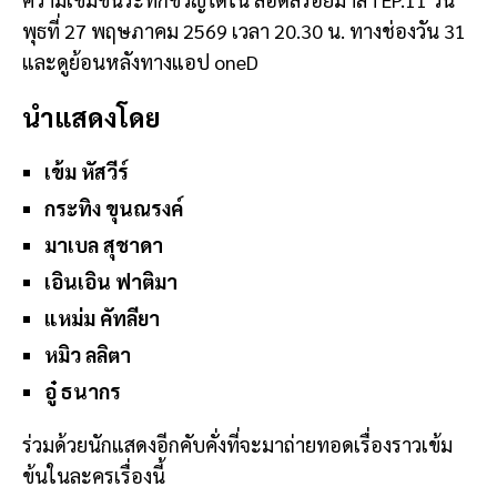
พุธที่ 27 พฤษภาคม 2569 เวลา 20.30 น. ทางช่องวัน 31
และดูย้อนหลังทางแอป oneD
นำแสดงโดย
เข้ม หัสวีร์
กระทิง ขุนณรงค์
มาเบล สุชาดา
เอินเอิน ฟาติมา
แหม่ม คัทลียา
หมิว ลลิตา
อู๋ ธนากร
ร่วมด้วยนักแสดงอีกคับคั่งที่จะมาถ่ายทอดเรื่องราวเข้ม
ข้นในละครเรื่องนี้