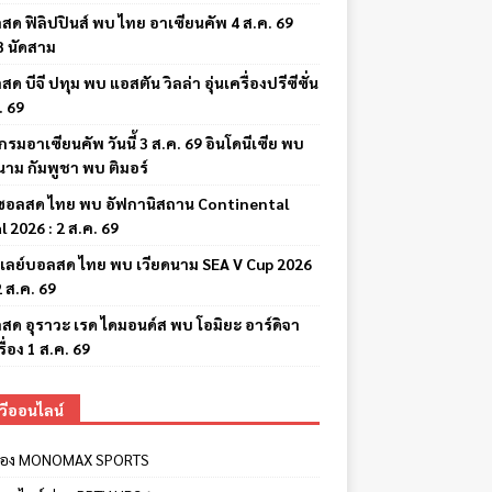
สด ฟิลิปปินส์ พบ ไทย อาเซียนคัพ 4 ส.ค. 69
 B นัดสาม
สด บีจี ปทุม พบ แอสตัน วิลล่า อุ่นเครื่องปรีซีซั่น
. 69
รมอาเซียนคัพ วันนี้ 3 ส.ค. 69 อินโดนีเซีย พบ
นาม กัมพูชา พบ ติมอร์
ตซอลสด ไทย พบ อัฟกานิสถาน Continental
l 2026 : 2 ส.ค. 69
ลเลย์บอลสด ไทย พบ เวียดนาม SEA V Cup 2026
 2 ส.ค. 69
สด อุราวะ เรด ไดมอนด์ส พบ โอมิยะ อาร์ดิจา
รื่อง 1 ส.ค. 69
ีวีออนไลน์
ีช่อง MONOMAX SPORTS