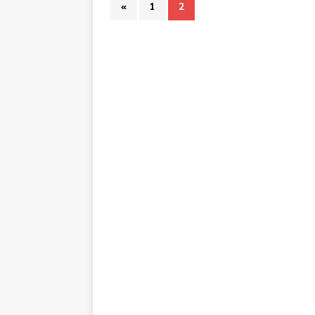
«
1
2