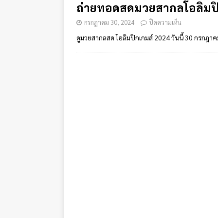
ถ่ายทอดสดมวยสากลโอลิมปิก
กรกฎาคม 30, 2024
ปิดความเห็น
ดูมวยสากลสด โอลิมปิกเกมส์ 2024 วันนี้ 30 กรกฎาค