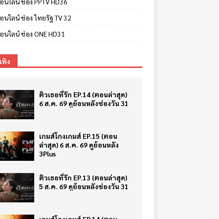
ีออนไลน์ ช่อง PPTV HD36
ออนไลน์ ช่อง ไทยรัฐ TV 32
ีออนไลน์ ช่อง ONE HD31
เทิง
ติวเธอที่รัก EP.14 (ตอนล่าสุด)
6 ส.ค. 69 ดูย้อนหลังช่องวัน 31
เกมส์โกงเกมส์ EP.15 (ตอน
ล่าสุด) 6 ส.ค. 69 ดูย้อนหลัง
3Plus
ติวเธอที่รัก EP.13 (ตอนล่าสุด)
5 ส.ค. 69 ดูย้อนหลังช่องวัน 31