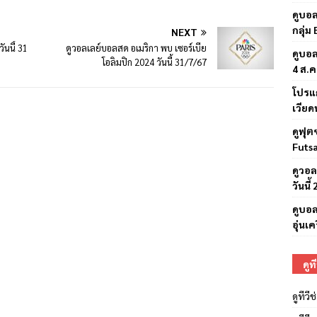
ดูบอล
กลุ่ม
NEXT
นนี้ 31
ดูวอลเลย์บอลสด อเมริกา พบ เซอร์เบีย
ดูบอล
โอลิมปิก 2024 วันนี้ 31/7/67
4 ส.ค
โปรแก
เวียด
ดูฟุ
Futsa
ดูวอ
วันนี้
ดูบอล
อุ่นเค
ดูท
ดูทีว