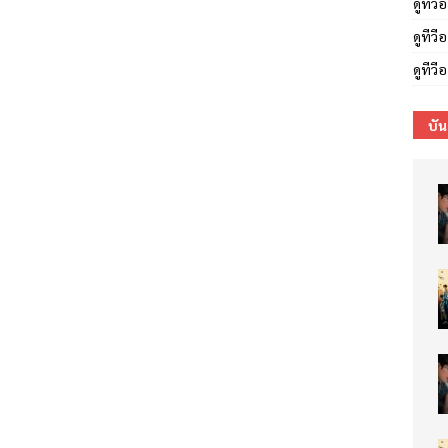
ดูทีว
ดูทีวี
ดูทีว
บัน