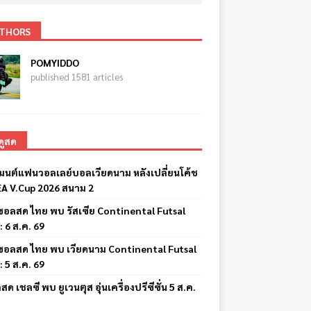
THORS
POMYIDDO
published 1581 articles
ดูสด
มนต์แฟนวอลเลย์บอลเวียดนาม หลังเปลี่ยนโค้ช
EA V.Cup 2026 สนาม 2
ซอลสด ไทย พบ รัสเซีย Continental Futsal
: 6 ส.ค. 69
ตซอลสด ไทย พบ เวียดนาม Continental Futsal
: 5 ส.ค. 69
สด เชลซี พบ ยูเวนตุส อุ่นเครื่องปรีซีซั่น 5 ส.ค.