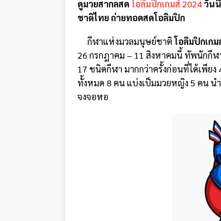
ดูมวยสากลสด
โอลิมปิกเกมส์ 2024
วันนี
ชาติไทย ถ่ายทอดสดโอลิมปิก
กีฬาแห่งมวลมนุษย์ชาติ
โอลิมปิกเกม
26 กรกฎาคม – 11 สิงหาคมนี้ ทัพนักกีฬ
17 ชนิดกีฬา มากกว่าครั้งก่อนที่ได้เพี
ทั้งหมด 8 คน แบ่งเป็มมวยหญิง 5 คน 
จงจอหอ