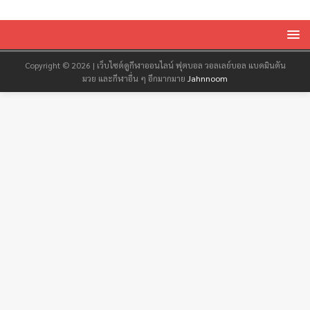
Copyright © 2026 | เว็บไซต์ดูกีฬาออนไลน์ ฟุตบอล วอลเลย์บอล แบดมินตัน
มวย และกีฬาอื่น ๆ อีกมากมาย
Jahnnoom