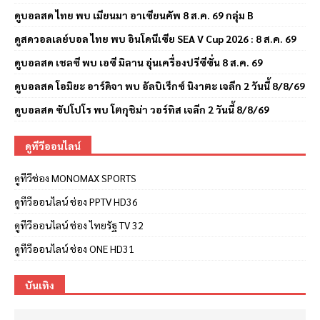
ดูบอลสด ไทย พบ เมียนมา อาเซียนคัพ 8 ส.ค. 69 กลุ่ม B
ดูสดวอลเลย์บอล ไทย พบ อินโดนีเซีย SEA V Cup 2026 : 8 ส.ค. 69
ดูบอลสด เชลซี พบ เอซี มิลาน อุ่นเครื่องปรีซีซั่น 8 ส.ค. 69
ดูบอลสด โอมิยะ อาร์ดิจา พบ อัลบิเร็กซ์ นิงาตะ เจลีก 2 วันนี้ 8/8/69
ดูบอลสด ซัปโปโร พบ โตกุชิม่า วอร์ทิส เจลีก 2 วันนี้ 8/8/69
ดูทีวีออนไลน์
ดูทีวีช่อง MONOMAX SPORTS
ดูทีวีออนไลน์ ช่อง PPTV HD36
ดูทีวีออนไลน์ ช่อง ไทยรัฐ TV 32
ดูทีวีออนไลน์ ช่อง ONE HD31
บันเทิง