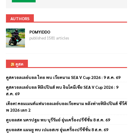
AUTHORS
POMYIDDO
published 1581 articles
ดูสด
ดูสดวอลเลย์บอล ไทย พบ เวียดนาม SEA V Cup 2026 : 9 ส.ค. 69
ดูสดวอลเลย์บอล ฟิลิปปินส์ พบ อินโดนีเซีย SEA V Cup 2026 : 9
ส.ค. 69
เดือด! คอมเมนต์แฟนวอลเลย์บอลเวียดนาม หลังพ่ายฟิลิปปินส์ ซีวีคั
พ 2026 เลก 2
ดูบอลสด นครปฐม พบ บุรีรัมย์ อุ่นเครื่องปรีซีซั่น 8 ส.ค. 69
ดูบอลสด แมนยู พบ เปแอสเช อุ่นเครื่องปรีซีซั่น 8 ส.ค. 69