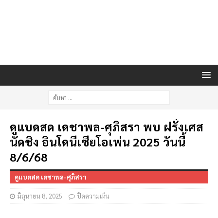
ดูแบดสด เดชาพล-ศุภิสรา พบ ฝรั่งเศส
นัดชิง อินโดนีเซียโอเพ่น 2025 วันนี้
8/6/68
ดูแบดสด เดชาพล-ศุภิสรา
มิถุนายน 8, 2025
ปิดความเห็น