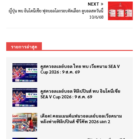
NEXT
ญี่ปุ่น พบ อินโดนีเซีย ฟุตบอลโลกรอบคัดเลือก ดูบอลสดวันนี้
10/6/68
รายการล่าสุด
ดูสดวอลเลย์บอล ไทย พบ เวียดนาม SEA V
Cup 2026 : 9 ส.ค. 69
ดูสดวอลเลย์บอล ฟิลิปปินส์ พบ อินโดนีเซีย
SEA V Cup 2026 : 9 ส.ค. 69
เดือด! คอมเมนต์แฟนวอลเลย์บอลเวียดนาม
หลังพ่ายฟิลิปปินส์ ซีวีคัพ 2026 เลก 2