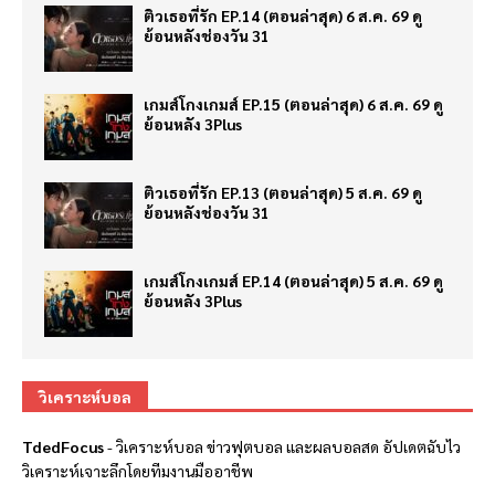
ติวเธอที่รัก EP.14 (ตอนล่าสุด) 6 ส.ค. 69 ดู
ย้อนหลังช่องวัน 31
เกมส์โกงเกมส์ EP.15 (ตอนล่าสุด) 6 ส.ค. 69 ดู
ย้อนหลัง 3Plus
ติวเธอที่รัก EP.13 (ตอนล่าสุด) 5 ส.ค. 69 ดู
ย้อนหลังช่องวัน 31
เกมส์โกงเกมส์ EP.14 (ตอนล่าสุด) 5 ส.ค. 69 ดู
ย้อนหลัง 3Plus
วิเคราะห์บอล
TdedFocus
-
วิเคราะห์บอล
ข่าวฟุตบอล และผลบอลสด อัปเดตฉับไว
วิเคราะห์เจาะลึกโดยทีมงานมืออาชีพ