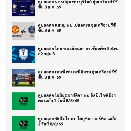
ดูบอลสด นครปฐม พบ บุรีรัมย์ อุ่นเครื่องปรีซี
ซั่น 8 ส.ค. 69
ดูบอลสด แมนยู พบ เปแอสเช อุ่นเครื่องปรีซี
ซั่น 8 ส.ค. 69
ดูบอลสด ไทย พบ เมียนมา อาเซียนคัพ 8 ส.ค.
69 กลุ่ม B
ดูบอลสด เชลซี พบ เอซี มิลาน อุ่นเครื่องปรีซี
ซั่น 8 ส.ค. 69
ดูบอลสด โอมิยะ อาร์ดิจา พบ อัลบิเร็กซ์ นิงา
ตะ เจลีก 2 วันนี้ 8/8/69
ดูบอลสด ซัปโปโร พบ โตกุชิม่า วอร์ทิส เจลีก
2 วันนี้ 8/8/69