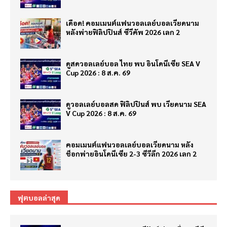
เดือด! คอมเมนต์แฟนวอลเลย์บอลเวียดนาม
หลังพ่ายฟิลิปปินส์ ซีวีคัพ 2026 เลก 2
ดูสดวอลเลย์บอล ไทย พบ อินโดนีเซีย SEA V
Cup 2026 : 8 ส.ค. 69
ดูวอลเลย์บอลสด ฟิลิปปินส์ พบ เวียดนาม SEA
V Cup 2026 : 8 ส.ค. 69
คอมเมนต์แฟนวอลเลย์บอลเวียดนาม หลัง
ช็อกพ่ายอินโดนีเซีย 2-3 ซีวีลีก 2026 เลก 2
ฟุตบอลล่าสุด